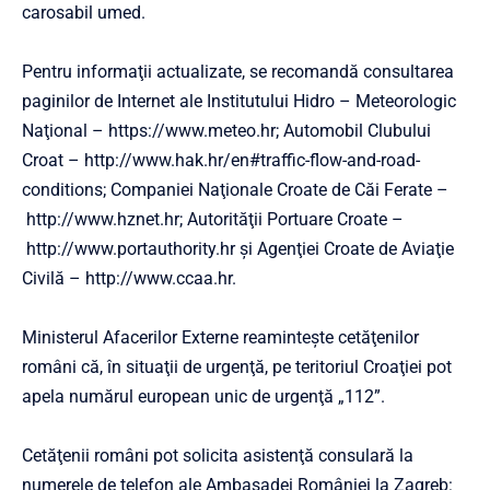
carosabil umed.
Pentru informaţii actualizate, se recomandă consultarea
paginilor de Internet ale Institutului Hidro – Meteorologic
Naţional – https://www.meteo.hr; Automobil Clubului
Croat –
http://www.hak.hr/en#traffic-flow-and-road-
conditions
; Companiei Naţionale Croate de Căi Ferate –
http://www.hznet.hr
; Autorităţii Portuare Croate –
http://www.portauthority.hr
şi Agenţiei Croate de Aviaţie
Civilă –
http://www.ccaa.hr
.
Ministerul Afacerilor Externe reaminteşte cetăţenilor
români că, în situaţii de urgenţă, pe teritoriul Croaţiei pot
apela numărul european unic de urgenţă „112”.
Cetăţenii români pot solicita asistenţă consulară la
numerele de telefon ale Ambasadei României la Zagreb: