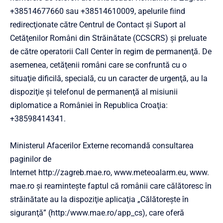
+38514677660 sau +38514610009, apelurile fiind
redirecţionate către Centrul de Contact şi Suport al
Cetăţenilor Români din Străinătate (CCSCRS) şi preluate
de către operatorii Call Center în regim de permanenţă. De
asemenea, cetăţenii români care se confruntă cu o
situaţie dificilă, specială, cu un caracter de urgenţă, au la
dispoziţie şi telefonul de permanenţă al misiunii
diplomatice a României în Republica Croaţia:
+38598414341.
Ministerul Afacerilor Externe recomandă consultarea
paginilor de
Internet
http://zagreb.mae.ro
,
www.meteoalarm.eu
,
www.
mae.ro
şi reaminteşte faptul că românii care călătoresc în
străinătate au la dispoziţie aplicaţia „Călătoreşte în
siguranţă” (
http:/www.mae.ro/app_cs
), care oferă