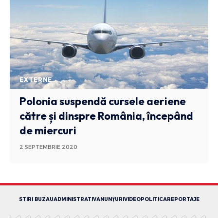
EXTERNE
Polonia suspendă cursele aeriene
către și dinspre România, începând
de miercuri
2 SEPTEMBRIE 2020
STIRI BUZAU
ADMINISTRATIV
ANUNȚURI
VIDEO
POLITICA
REPORTAJE