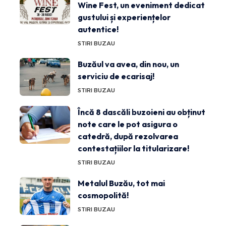
Wine Fest, un eveniment dedicat
gustului și experiențelor
autentice!
STIRI BUZAU
Buzăul va avea, din nou, un
serviciu de ecarisaj!
STIRI BUZAU
Încă 8 dascăli buzoieni au obținut
note care le pot asigura o
catedră, după rezolvarea
contestațiilor la titularizare!
STIRI BUZAU
Metalul Buzău, tot mai
cosmopolită!
STIRI BUZAU