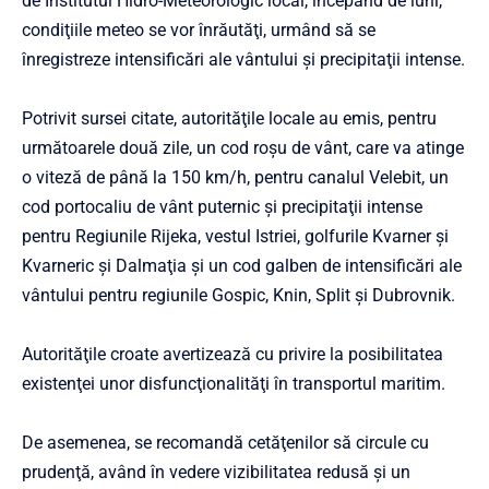
de Institutul Hidro-Meteorologic local, începând de luni,
condiţiile meteo se vor înrăutăţi, urmând să se
înregistreze intensificări ale vântului şi precipitaţii intense.
Potrivit sursei citate, autorităţile locale au emis, pentru
următoarele două zile, un cod roşu de vânt, care va atinge
o viteză de până la 150 km/h, pentru canalul Velebit, un
cod portocaliu de vânt puternic şi precipitaţii intense
pentru Regiunile Rijeka, vestul Istriei, golfurile Kvarner şi
Kvarneric şi Dalmaţia şi un cod galben de intensificări ale
vântului pentru regiunile Gospic, Knin, Split şi Dubrovnik.
Autorităţile croate avertizează cu privire la posibilitatea
existenţei unor disfuncţionalităţi în transportul maritim.
De asemenea, se recomandă cetăţenilor să circule cu
prudenţă, având în vedere vizibilitatea redusă şi un