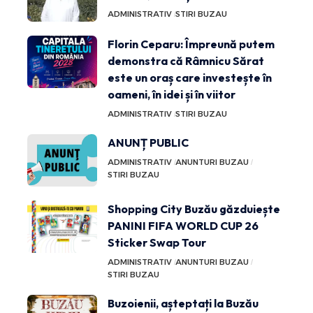
ADMINISTRATIV
STIRI BUZAU
Florin Ceparu: Împreună putem
demonstra că Râmnicu Sărat
este un oraș care investește în
oameni, în idei și în viitor
ADMINISTRATIV
STIRI BUZAU
ANUNȚ PUBLIC
ADMINISTRATIV
ANUNTURI BUZAU
STIRI BUZAU
Shopping City Buzău găzduiește
PANINI FIFA WORLD CUP 26
Sticker Swap Tour
ADMINISTRATIV
ANUNTURI BUZAU
STIRI BUZAU
Buzoienii, așteptați la Buzău