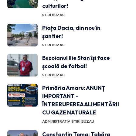
culturilor!
STIRI BUZAU
Piața Dacia, din nou în
șantier!
STIRI BUZAU
Buzoianul Ilie Stan își face
școală de fotbal!
STIRI BUZAU
Primăria Amaru: ANUNȚ
IMPORTANT –
ÎNTRERUPEREA ALIMENTĂRII
CU GAZE NATURALE
ADMINISTRATIV
STIRI BUZAU
Constantin Toma: Tabăra