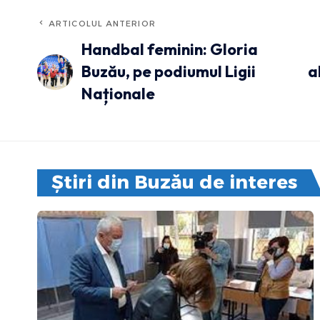
ARTICOLUL ANTERIOR
Handbal feminin: Gloria
Buzău, pe podiumul Ligii
a
Naționale
Știri din Buzău de interes