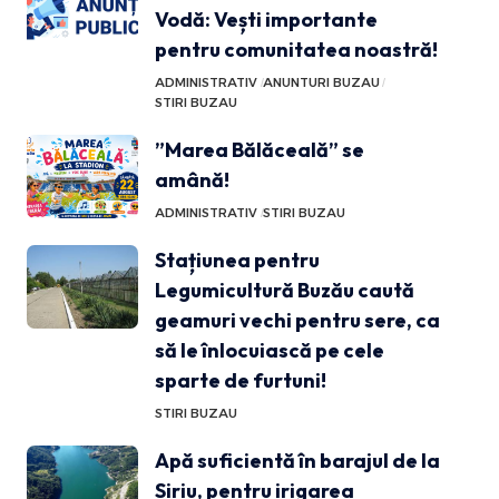
Vodă: Vești importante
pentru comunitatea noastră!
ADMINISTRATIV
ANUNTURI BUZAU
STIRI BUZAU
”Marea Bălăceală” se
amână!
ADMINISTRATIV
STIRI BUZAU
Stațiunea pentru
Legumicultură Buzău caută
geamuri vechi pentru sere, ca
să le înlocuiască pe cele
sparte de furtuni!
STIRI BUZAU
Apă suficientă în barajul de la
Siriu, pentru irigarea