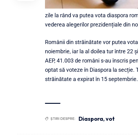
zile la rând va putea vota diaspora româ
vederea alegerilor prezidențiale din n
Românii din străinătate vor putea vota l
noiembrie, iar la al doilea tur între 22 ș
AEP, 41.003 de români s-au înscris pen
optat să voteze în Diaspora la secție. 
străinătate a expirat în 15 septembrie.
Diaspora
,
vot
ȘTIRI DESPRE: