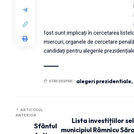
fost sunt implicați în cercetarea listel
miercuri, organele de cercetare penală
candidați pentru alegerile prezidențial
alegeri prezidentiale
,
ȘTIRI DESPRE:
ARTICOLUL
ANTERIOR
Lista investițiilor s
Sfântul
municipiul Râmnicu Sărat