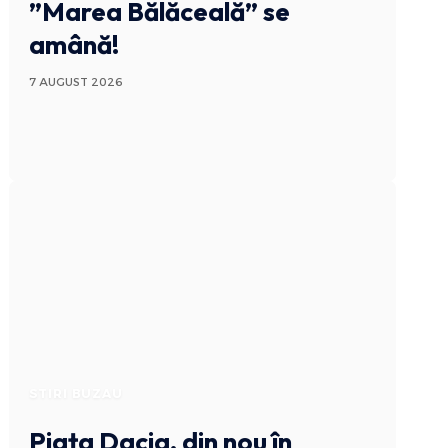
”Marea Bălăceală” se
amână!
7 AUGUST 2026
STIRI BUZAU
Piața Dacia, din nou în