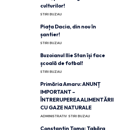
culturilor!
STIRI BUZAU
Piața Dacia, din nou în
șantier!
STIRI BUZAU
Buzoianul Ilie Stan își face
școală de fotbal!
STIRI BUZAU
Primăria Amaru: ANUNȚ
IMPORTANT –
ÎNTRERUPEREA ALIMENTĂRII
CU GAZE NATURALE
ADMINISTRATIV
STIRI BUZAU
Constantin Toma: Tabăra