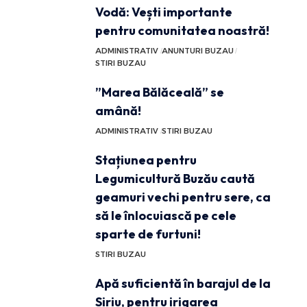
Vodă: Vești importante
pentru comunitatea noastră!
ADMINISTRATIV
ANUNTURI BUZAU
STIRI BUZAU
”Marea Bălăceală” se
amână!
ADMINISTRATIV
STIRI BUZAU
Stațiunea pentru
Legumicultură Buzău caută
geamuri vechi pentru sere, ca
să le înlocuiască pe cele
sparte de furtuni!
STIRI BUZAU
Apă suficientă în barajul de la
Siriu, pentru irigarea