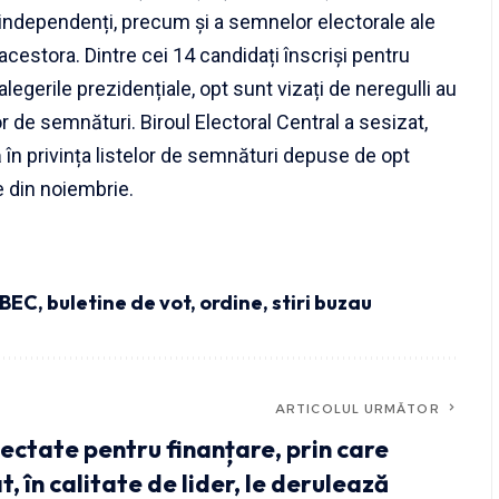
independenți, precum și a semnelor electorale ale
acestora. Dintre cei 14 candidați înscriși pentru
alegerile prezidențiale, opt sunt vizați de neregulli au
or de semnături. Biroul Electoral Central a sesizat,
 în privința listelor de semnături depuse de opt
e din noiembrie.
BEC
,
buletine de vot
,
ordine
,
stiri buzau
ARTICOLUL URMĂTOR
electate pentru finanțare, prin care
, în calitate de lider, le derulează