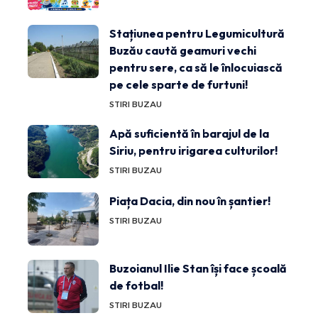
Stațiunea pentru Legumicultură
Buzău caută geamuri vechi
pentru sere, ca să le înlocuiască
pe cele sparte de furtuni!
STIRI BUZAU
Apă suficientă în barajul de la
Siriu, pentru irigarea culturilor!
STIRI BUZAU
Piața Dacia, din nou în șantier!
STIRI BUZAU
Buzoianul Ilie Stan își face școală
de fotbal!
STIRI BUZAU