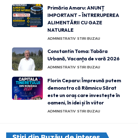
Primăria Amaru: ANUNȚ
IMPORTANT – ÎNTRERUPEREA
ALIMENTĂRII CU GAZE
NATURALE
ADMINISTRATIV
STIRI BUZAU
Constantin Toma: Tabăra
Urbană, Vacanța de vară 2026
ADMINISTRATIV
STIRI BUZAU
Florin Ceparu: Împreună putem
demonstra că Râmnicu Sărat
este un oraș care investește în
oameni, în idei și în viitor
ADMINISTRATIV
STIRI BUZAU
Știri din Buzău de interes