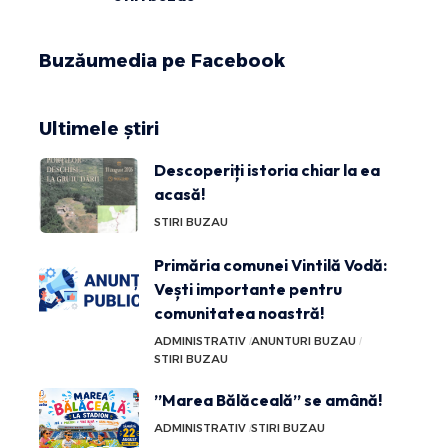
Buzăumedia pe Facebook
Ultimele știri
Descoperiți istoria chiar la ea
acasă!
STIRI BUZAU
Primăria comunei Vintilă Vodă:
Vești importante pentru
comunitatea noastră!
ADMINISTRATIV
ANUNTURI BUZAU
STIRI BUZAU
”Marea Bălăceală” se amână!
ADMINISTRATIV
STIRI BUZAU