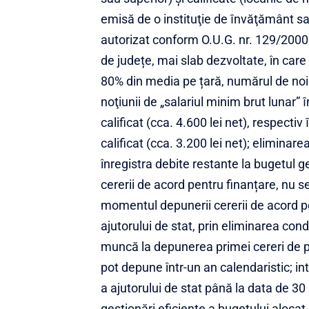
emisă de o instituţie de ȋnvăţământ sau
autorizat conform O.U.G. nr. 129/2000 
de județe, mai slab dezvoltate, în care
80% din media pe țară, numărul de noi
noţiunii de „salariul minim brut lunar” 
calificat (cca. 4.600 lei net), respecti
calificat (cca. 3.200 lei net); eliminar
înregistra debite restante la bugetul g
cererii de acord pentru finanțare, nu se
momentul depunerii cererii de acord pen
ajutorului de stat, prin eliminarea cond
muncă la depunerea primei cereri de p
pot depune într-un an calendaristic; in
a ajutorului de stat până la data de 30
gestionări eficiente a bugetului aloca