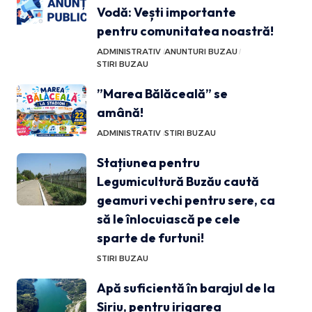
Vodă: Vești importante
pentru comunitatea noastră!
ADMINISTRATIV
ANUNTURI BUZAU
STIRI BUZAU
”Marea Bălăceală” se
amână!
ADMINISTRATIV
STIRI BUZAU
Stațiunea pentru
Legumicultură Buzău caută
geamuri vechi pentru sere, ca
să le înlocuiască pe cele
sparte de furtuni!
STIRI BUZAU
Apă suficientă în barajul de la
Siriu, pentru irigarea