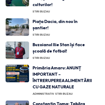
culturilor!
STIRI BUZAU
Piața Dacia, din nou în
șantier!
STIRI BUZAU
Buzoianul Ilie Stan își face
școală de fotbal!
STIRI BUZAU
Primăria Amaru: ANUNȚ
IMPORTANT –
ÎNTRERUPEREA ALIMENTĂRII
CU GAZE NATURALE
ADMINISTRATIV
STIRI BUZAU
Constantin Toma: Tabăra