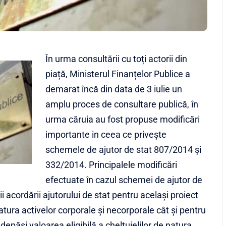
În urma consultării cu toți actorii din
piață, Ministerul Finanțelor Publice a
demarat încă din data de 3 iulie un
amplu proces de consultare publică, în
urma căruia au fost propuse modificări
importante in ceea ce privește
schemele de ajutor de stat 807/2014 și
332/2014. Principalele modificări
efectuate în cazul schemei de ajutor de
i acordării ajutorului de stat pentru acelaşi proiect
 natura activelor corporale şi necorporale cât şi pentru
 depăși valoarea eligibilă a cheltuielilor de natura