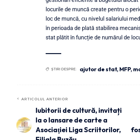
locurile de muncă create pentru o perio
loc de muncă, cu nivelul salariului medi
în perioada de plată stabilirea mecani
stat plătit în funcție de numărul de l
ajutor de stat
,
MFP
,
mo
ȘTIRI DESPRE:
ARTICOLUL ANTERIOR
Iubitorii de cultură, invitați
la o lansare de carte a
Asociaţiei Liga Scriitorilor,
fo
Filiala Buzău