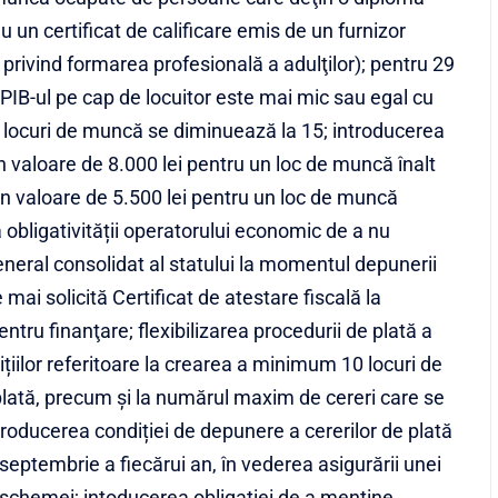
 un certificat de calificare emis de un furnizor
privind formarea profesională a adulţilor); pentru 29
 PIB-ul pe cap de locuitor este mai mic sau egal cu
 locuri de muncă se diminuează la 15; introducerea
ȋn valoare de 8.000 lei pentru un loc de muncă înalt
v ȋn valoare de 5.500 lei pentru un loc de muncă
ea obligativității operatorului economic de a nu
eneral consolidat al statului la momentul depunerii
 mai solicită Certificat de atestare fiscală la
tru finanţare; flexibilizarea procedurii de plată a
ițiilor referitoare la crearea a minimum 10 locuri de
lată, precum și la numărul maxim de cereri care se
troducerea condiției de depunere a cererilor de plată
 septembrie a fiecărui an, în vederea asigurării unei
t schemei; intoducerea obligaţiei de a menține