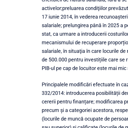
activelor;preluarea condiţiilor prevăz
17 iunie 2014, în vederea recunoaşterii e
salariale; prelungirea până în 2025 a p
stat, ca urmare a introducerii costurilor 
mecanismului de recuperare proporționa
salariale, în situaţia în care locurile 
de 500.000 pentru investițiile care se 
PIB-ul pe cap de locuitor este mai mic
Principalele modificări efectuate în ca
332/2014: introducerea posibilității de
cererii pentru finanțare; modificarea 
precum şi a categoriei acestora, respe
(locurile de muncă ocupate de persoan
sau superior) şi calificate (locurile 