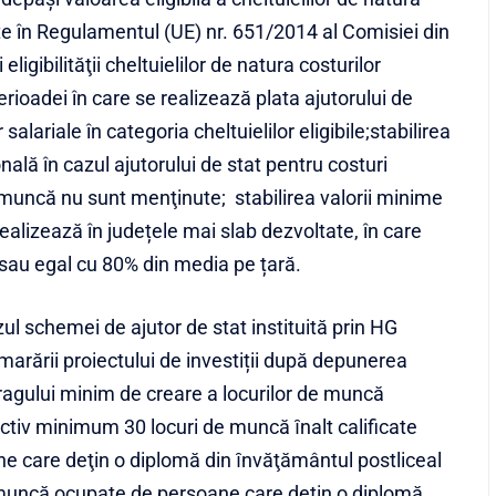
ute în Regulamentul (UE) nr. 651/2014 al Comisiei din
ligibilităţii cheltuielilor de natura costurilor
erioadei în care se realizează plata ajutorului de
salariale în categoria cheltuielilor eligibile;stabilirea
lă în cazul ajutorului de stat pentru costuri
de muncă nu sunt menţinute; stabilirea valorii minime
realizează în județele mai slab dezvoltate, în care
 sau egal cu 80% din media pe țară.
zul schemei de ajutor de stat instituită prin HG
marării proiectului de investiții după depunerea
pragului minim de creare a locurilor de muncă
ctiv minimum 30 locuri de muncă ȋnalt calificate
e care deţin o diplomă din ȋnvăţământul postliceal
de muncă ocupate de persoane care deţin o diplomă