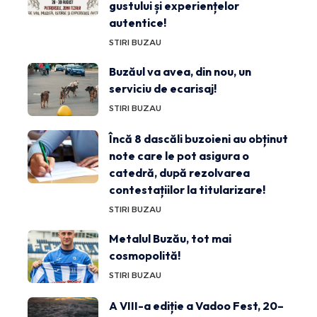
gustului și experiențelor
autentice!
STIRI BUZAU
Buzăul va avea, din nou, un
serviciu de ecarisaj!
STIRI BUZAU
Încă 8 dascăli buzoieni au obținut
note care le pot asigura o
catedră, după rezolvarea
contestațiilor la titularizare!
STIRI BUZAU
Metalul Buzău, tot mai
cosmopolită!
STIRI BUZAU
A VIII-a ediție a Vadoo Fest, 20–