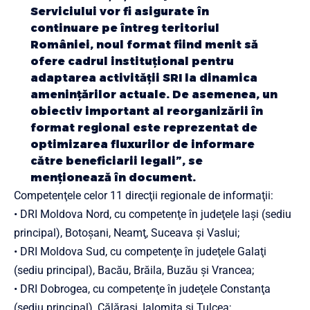
Serviciului vor fi asigurate în
continuare pe întreg teritoriul
României, noul format fiind menit să
ofere cadrul instituţional pentru
adaptarea activităţii SRI la dinamica
ameninţărilor actuale. De asemenea, un
obiectiv important al reorganizării în
format regional este reprezentat de
optimizarea fluxurilor de informare
către beneficiarii legali”, se
menționează în document.
Competenţele celor 11 direcţii regionale de informaţii:
• DRI Moldova Nord, cu competenţe în judeţele Iaşi (sediu
principal), Botoşani, Neamţ, Suceava şi Vaslui;
• DRI Moldova Sud, cu competenţe în judeţele Galaţi
(sediu principal), Bacău, Brăila, Buzău şi Vrancea;
• DRI Dobrogea, cu competenţe în judeţele Constanţa
(sediu principal), Călăraşi, Ialomiţa şi Tulcea;