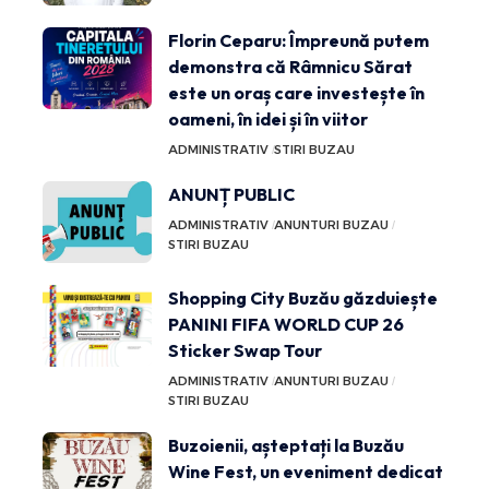
Florin Ceparu: Împreună putem
demonstra că Râmnicu Sărat
este un oraș care investește în
oameni, în idei și în viitor
ADMINISTRATIV
STIRI BUZAU
ANUNȚ PUBLIC
ADMINISTRATIV
ANUNTURI BUZAU
STIRI BUZAU
Shopping City Buzău găzduiește
PANINI FIFA WORLD CUP 26
Sticker Swap Tour
ADMINISTRATIV
ANUNTURI BUZAU
STIRI BUZAU
Buzoienii, așteptați la Buzău
Wine Fest, un eveniment dedicat