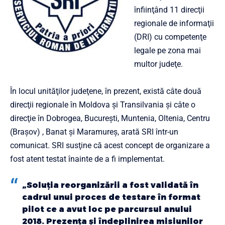
înfiinţând 11 direcţii
regionale de informaţii
(DRI) cu competenţe
legale pe zona mai
multor judeţe.
În locul unităţilor judeţene, în prezent, există câte două
direcţii regionale în Moldova şi Transilvania şi câte o
direcţie în Dobrogea, Bucureşti, Muntenia, Oltenia, Centru
(Braşov) , Banat şi Maramureş, arată SRI într-un
comunicat.
SRI susţine că acest concept de organizare a
fost atent testat înainte de a fi implementat.
„Soluţia reorganizării a fost validată în
cadrul unui proces de testare în format
pilot ce a avut loc pe parcursul anului
2018. Prezenţa şi îndeplinirea misiunilor