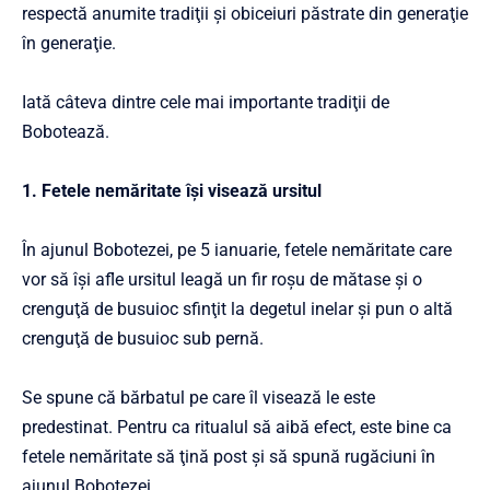
respectă anumite tradiţii şi obiceiuri păstrate din generaţie
în generaţie.
Iată câteva dintre cele mai importante tradiţii de
Bobotează.
1. Fetele nemăritate îşi visează ursitul
În ajunul Bobotezei, pe 5 ianuarie, fetele nemăritate care
vor să îşi afle ursitul leagă un fir roşu de mătase şi o
crenguţă de busuioc sfinţit la degetul inelar şi pun o altă
crenguţă de busuioc sub pernă.
Se spune că bărbatul pe care îl visează le este
predestinat. Pentru ca ritualul să aibă efect, este bine ca
fetele nemăritate să ţină post şi să spună rugăciuni în
ajunul Bobotezei.