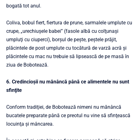
bogată tot anul.
Coliva, bobul fiert, fiertura de prune, sarmalele umplute cu
crupe, „urechiuşele babei” (fasole albă cu colţunaşi
umpluţi cu ciuperci), borşul de peşte, peştele prăjit,
plăcintele de post umplute cu tocătură de varză acră şi
plăcintele cu mac nu trebuie să lipsească de pe masă în
ziua de Bobotează.
6. Credincioşii nu mănâncă până ce alimentele nu sunt
sfinţite
Conform tradiţiei, de Bobotează nimeni nu mănâncă
bucatele preparate până ce preotul nu vine să sfinţească
locuinţa şi mâncarea.