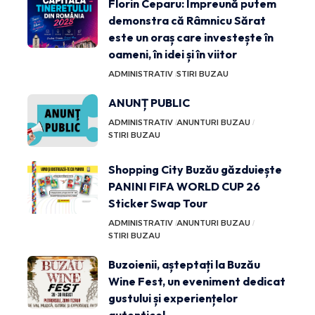
Florin Ceparu: Împreună putem
demonstra că Râmnicu Sărat
este un oraș care investește în
oameni, în idei și în viitor
ADMINISTRATIV
STIRI BUZAU
ANUNȚ PUBLIC
ADMINISTRATIV
ANUNTURI BUZAU
STIRI BUZAU
Shopping City Buzău găzduiește
PANINI FIFA WORLD CUP 26
Sticker Swap Tour
ADMINISTRATIV
ANUNTURI BUZAU
STIRI BUZAU
Buzoienii, așteptați la Buzău
Wine Fest, un eveniment dedicat
gustului și experiențelor
autentice!