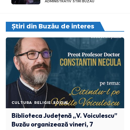
ADMINISTRATIV
STIRI BUZAU
Știri din Buzău de interes
CULTURA
RELIGIE
SOCIAL
Biblioteca Județenă „V. Voiculescu”
Buzău organizează vineri, 7