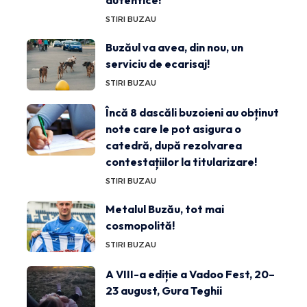
STIRI BUZAU
Buzăul va avea, din nou, un
serviciu de ecarisaj!
STIRI BUZAU
Încă 8 dascăli buzoieni au obținut
note care le pot asigura o
catedră, după rezolvarea
contestațiilor la titularizare!
STIRI BUZAU
Metalul Buzău, tot mai
cosmopolită!
STIRI BUZAU
A VIII-a ediție a Vadoo Fest, 20–
23 august, Gura Teghii