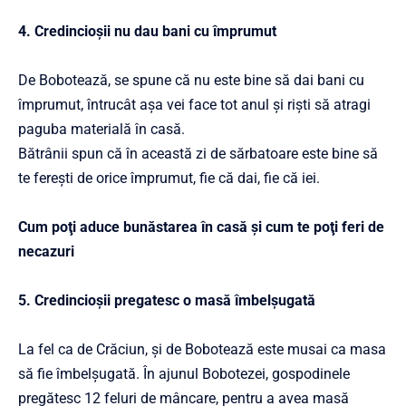
4. Credincioşii nu dau bani cu împrumut
De Bobotează, se spune că nu este bine să dai bani cu
împrumut, întrucât aşa vei face tot anul şi rişti să atragi
paguba materială în casă.
Bătrânii spun că în această zi de sărbatoare este bine să
te fereşti de orice împrumut, fie că dai, fie că iei.
Cum poţi aduce bunăstarea în casă şi cum te poţi feri de
necazuri
5. Credincioşii pregatesc o masă îmbelşugată
La fel ca de Crăciun, şi de Bobotează este musai ca masa
să fie îmbelşugată. În ajunul Bobotezei, gospodinele
pregătesc 12 feluri de mâncare, pentru a avea masă