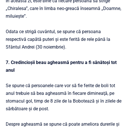
În această zi, este bine ca fiecare persoană să strige
„Chiralesa”, care în limba neo-greacă înseamnă „Doamne,
miluieşte”.
Odata ce strigă cuvântul, se spune că persoana
respectivă capătă puteri şi este ferită de rele până la
Sfântul Andrei (30 noiembrie).
7. Credincioşii beau agheasmă pentru a fi sănătoşi tot
anul
Se spune că persoanele care vor să fie ferite de boli tot
anul trebuie să bea agheasmă în fiecare dimineaţă, pe
stomacul gol, timp de 8 zile de la Bobotează şi în zilele de
sărbătoare şi de post.
Despre agheasmă se spune că poate ameliora durerile şi