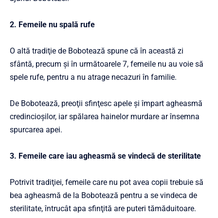
2. Femeile nu spală rufe
O altă tradiţie de Bobotează spune că în această zi
sfântă, precum şi în următoarele 7, femeile nu au voie să
spele rufe, pentru a nu atrage necazuri în familie.
De Bobotează, preoţii sfinţesc apele şi împart agheasmă
credincioşilor, iar spălarea hainelor murdare ar însemna
spurcarea apei.
3. Femeile care iau agheasmă se vindecă de sterilitate
Potrivit tradiţiei, femeile care nu pot avea copii trebuie să
bea agheasmă de la Bobotează pentru a se vindeca de
sterilitate, întrucât apa sfinţită are puteri tămăduitoare.