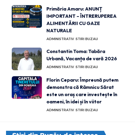
Primăria Amaru: ANUNȚ
IMPORTANT – ÎNTRERUPEREA
ALIMENTĂRII CU GAZE
NATURALE
ADMINISTRATIV
STIRI BUZAU
Constantin Toma: Tabăra
Urbană, Vacanța de vară 2026
ADMINISTRATIV
STIRI BUZAU
Florin Ceparu: Împreună putem
demonstra că Râmnicu Sărat
este un oraș care investește în
oameni, în idei și în viitor
ADMINISTRATIV
STIRI BUZAU