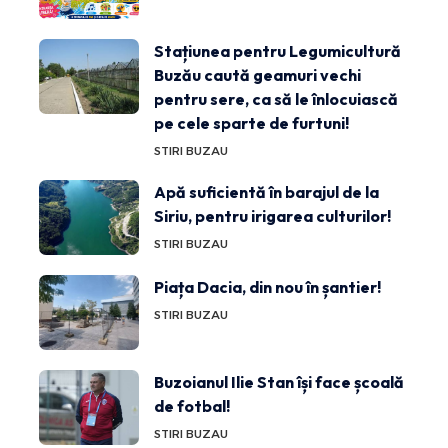
Stațiunea pentru Legumicultură
Buzău caută geamuri vechi
pentru sere, ca să le înlocuiască
pe cele sparte de furtuni!
STIRI BUZAU
Apă suficientă în barajul de la
Siriu, pentru irigarea culturilor!
STIRI BUZAU
Piața Dacia, din nou în șantier!
STIRI BUZAU
Buzoianul Ilie Stan își face școală
de fotbal!
STIRI BUZAU