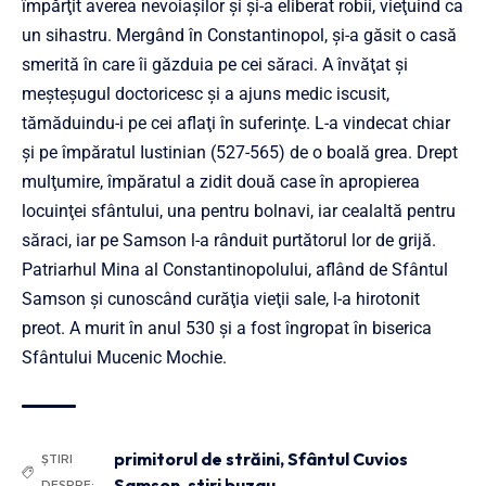
împărţit averea nevoiaşilor şi şi-a eliberat robii, vieţuind ca
un sihastru. Mergând în Constantinopol, şi-a găsit o casă
smerită în care îi găzduia pe cei săraci. A învăţat şi
meşteşugul doctoricesc şi a ajuns medic iscusit,
tămăduindu-i pe cei aflaţi în suferinţe. L-a vindecat chiar
şi pe împăratul Iustinian (527-565) de o boală grea. Drept
mulţumire, împăratul a zidit două case în apropierea
locuinţei sfântului, una pentru bolnavi, iar cealaltă pentru
săraci, iar pe Samson l-a rânduit purtătorul lor de grijă.
Patriarhul Mina al Constantinopolului, aflând de Sfântul
Samson şi cunoscând curăţia vieţii sale, l-a hirotonit
preot. A murit în anul 530 și a fost îngropat în biserica
Sfântului Mucenic Mochie.
primitorul de străini
,
Sfântul Cuvios
ȘTIRI
Samson
,
stiri buzau
DESPRE: