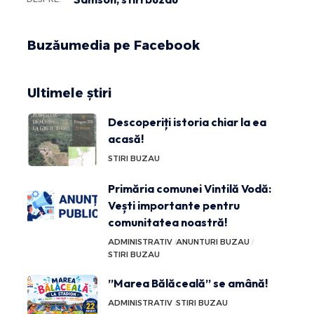
Buzăumedia pe Facebook
Ultimele știri
Descoperiți istoria chiar la ea
acasă!
STIRI BUZAU
Primăria comunei Vintilă Vodă:
Vești importante pentru
comunitatea noastră!
ADMINISTRATIV
ANUNTURI BUZAU
STIRI BUZAU
”Marea Bălăceală” se amână!
ADMINISTRATIV
STIRI BUZAU