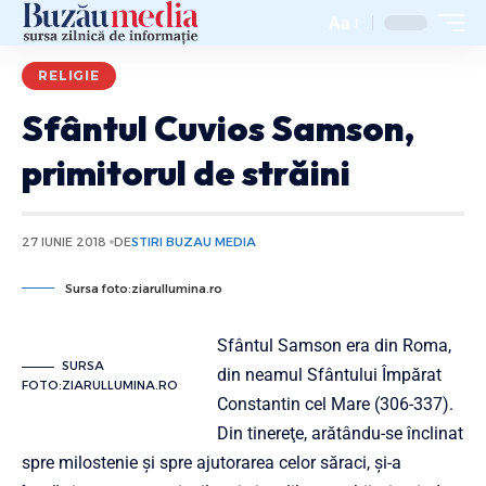
Aa
RELIGIE
Sfântul Cuvios Samson,
primitorul de străini
27 IUNIE 2018
DE
STIRI BUZAU MEDIA
Sursa foto:ziarullumina.ro
Sfântul Samson era din Roma,
SURSA
din neamul Sfântului Împărat
FOTO:ZIARULLUMINA.RO
Constantin cel Mare (306-337).
Din tinereţe, arătându-se înclinat
spre milostenie şi spre ajutorarea celor săraci, şi-a