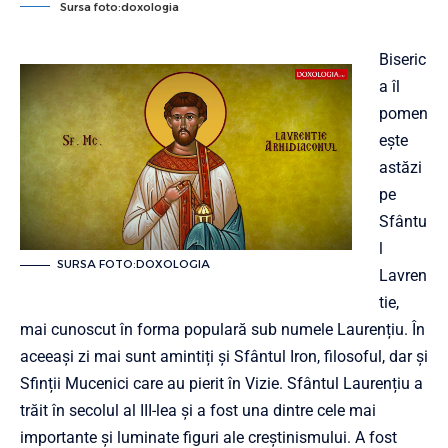
Sursa foto:doxologia
Biseric
a îl
pomen
ește
astăzi
pe
Sfântu
l
SURSA FOTO:DOXOLOGIA
Lavren
tie,
mai cunoscut în forma populară sub numele Laurențiu. În
aceeași zi mai sunt amintiți și Sfântul Iron, filosoful, dar și
Sfinții Mucenici care au pierit în Vizie. Sfântul Laurențiu a
trăit în secolul al III-lea și a fost una dintre cele mai
importante și luminate figuri ale creștinismului. A fost