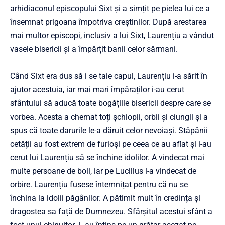
arhidiaconul episcopului Sixt și a simțit pe pielea lui ce a
însemnat prigoana împotriva creștinilor. După arestarea
mai multor episcopi, inclusiv a lui Sixt, Laurențiu a vândut
vasele bisericii și a împărțit banii celor sărmani.
Când Sixt era dus să i se taie capul, Laurențiu i-a sărit în
ajutor acestuia, iar mai mari împăraților i-au cerut
sfântului să aducă toate bogățiile bisericii despre care se
vorbea. Acesta a chemat toți șchiopii, orbii și ciungii și a
spus că toate darurile le-a dăruit celor nevoiași. Stăpânii
cetății au fost extrem de furioși pe ceea ce au aflat și i-au
cerut lui Laurențiu să se închine idolilor. A vindecat mai
multe persoane de boli, iar pe Lucillus l-a vindecat de
orbire. Laurențiu fusese întemnițat pentru că nu se
închina la idolii păgânilor. A pătimit mult în credința și
dragostea sa față de Dumnezeu. Sfârșitul acestui sfânt a