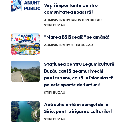
Vești importante pentru
comunitatea noastră!
ADMINISTRATIV
ANUNTURI BUZAU
STIRI BUZAU
”Marea Bălăceală” se amână!
ADMINISTRATIV
STIRI BUZAU
Stațiunea pentru Legumicultură
Buzău caută geamuri vechi
pentru sere, ca să le înlocuiască
pe cele sparte de furtuni!
STIRI BUZAU
Apă suficientă în barajul de la
Siriu, pentru irigarea culturilor!
STIRI BUZAU