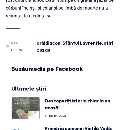
fost unul chinuitor. L-au întins pe un grătar așezat pe
cărbuni încinși, și chiar și pe limbă de moarte nu a
renunțat la credința sa.
arhidiacon
,
Sfântul Lavrentie
,
stiri
ȘTIRI
buzau
DESPRE:
Buzăumedia pe Facebook
Ultimele știri
Descoperiți istoria chiar la ea
acasă!
STIRI BUZAU
Primăria comunei Vintilă Vodă: