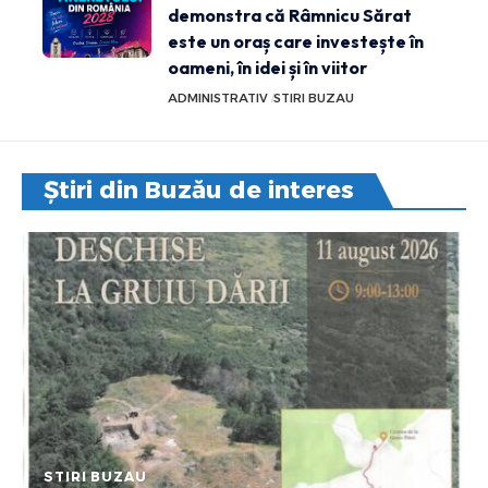
demonstra că Râmnicu Sărat
este un oraș care investește în
oameni, în idei și în viitor
ADMINISTRATIV
STIRI BUZAU
Știri din Buzău de interes
STIRI BUZAU