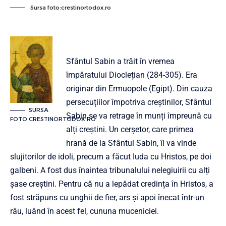
Sursa foto:crestinortodox.ro
Sfântul Sabin a trăit în vremea
împăratului Dioclețian (284-305). Era
originar din Ermuopole (Egipt). Din cauza
persecuțiilor împotriva creștinilor, Sfântul
SURSA
Sabin se va retrage în munți împreună cu
FOTO:CRESTINORTODOX.RO
alți creștini. Un cerșetor, care primea
hrană de la Sfântul Sabin, îl va vinde
slujitorilor de idoli, precum a făcut Iuda cu Hristos, pe doi
galbeni. A fost dus înaintea tribunalului nelegiuirii cu alți
șase creștini. Pentru că nu a lepădat credința în Hristos, a
fost străpuns cu unghii de fier, ars și apoi înecat într-un
râu, luând în acest fel, cununa muceniciei.