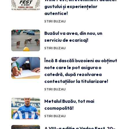
gustului și experiențelor
autentice!
STIRI BUZAU
Buzăul va avea, din nou, un
serviciu de ecarisaj!
STIRI BUZAU
Încă 8 dascăli buzoieni au obținut
note care le pot asigura o
catedră, după rezolvarea
contestațiilor la titularizare!
STIRI BUZAU
Metalul Buzău, tot mai
cosmopolită!
STIRI BUZAU
A VIII-a ediție a Vadoo Fest, 20–