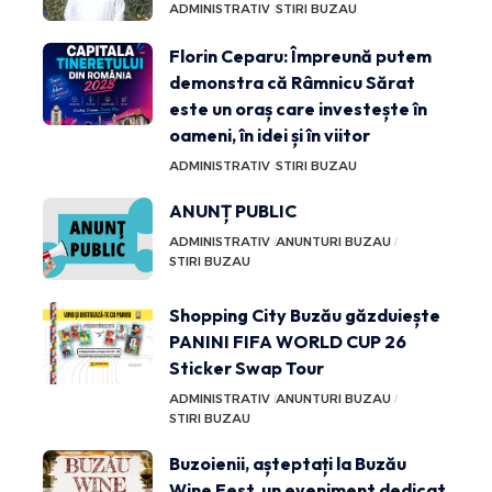
ADMINISTRATIV
STIRI BUZAU
Florin Ceparu: Împreună putem
demonstra că Râmnicu Sărat
este un oraș care investește în
oameni, în idei și în viitor
ADMINISTRATIV
STIRI BUZAU
ANUNȚ PUBLIC
ADMINISTRATIV
ANUNTURI BUZAU
STIRI BUZAU
Shopping City Buzău găzduiește
PANINI FIFA WORLD CUP 26
Sticker Swap Tour
ADMINISTRATIV
ANUNTURI BUZAU
STIRI BUZAU
Buzoienii, așteptați la Buzău
Wine Fest, un eveniment dedicat