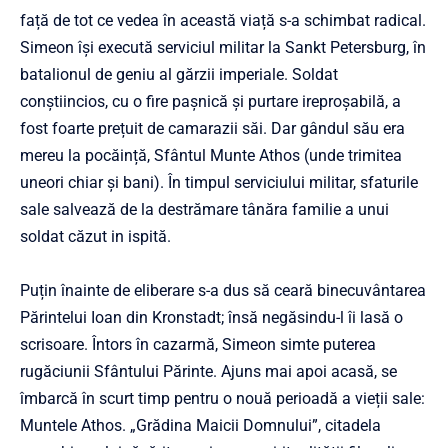
față de tot ce vedea în această viață s-a schimbat radical.
Simeon își execută serviciul militar la Sankt Petersburg, în
batalionul de geniu al gărzii imperiale. Soldat
conștiincios, cu o fire pașnică și purtare ireproșabilă, a
fost foarte prețuit de camarazii săi. Dar gândul său era
mereu la pocăință, Sfântul Munte Athos (unde trimitea
uneori chiar și bani). În timpul serviciului militar, sfaturile
sale salvează de la destrămare tânăra familie a unui
soldat căzut in ispită.
Puțin înainte de eliberare s-a dus să ceară binecuvântarea
Părintelui Ioan din Kronstadt; însă negăsindu-l îi lasă o
scrisoare. Întors în cazarmă, Simeon simte puterea
rugăciunii Sfântului Părinte. Ajuns mai apoi acasă, se
îmbarcă în scurt timp pentru o nouă perioadă a vieții sale:
Muntele Athos. „Grădina Maicii Domnului”, citadela