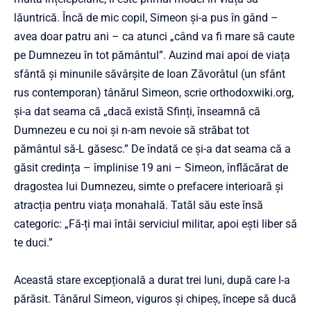
lăuntrică. Încă de mic copil, Simeon și-a pus în gând –
avea doar patru ani – ca atunci „când va fi mare să caute
pe Dumnezeu în tot pământul”. Auzind mai apoi de viața
sfântă și minunile săvârșite de Ioan Zăvorâtul (un sfânt
rus contemporan) tânărul Simeon, scrie orthodoxwiki.org,
și-a dat seama că „dacă există Sfinți, înseamnă că
Dumnezeu e cu noi și n-am nevoie să străbat tot
pământul să-L găsesc.” De îndată ce și-a dat seama că a
găsit credința – împlinise 19 ani – Simeon, înflăcărat de
dragostea lui Dumnezeu, simte o prefacere interioară și
atracția pentru viața monahală. Tatăl său este însă
categoric: „Fă-ți mai întâi serviciul militar, apoi ești liber să
te duci.”
Această stare excepțională a durat trei luni, după care l-a
părăsit. Tânărul Simeon, viguros și chipeș, începe să ducă