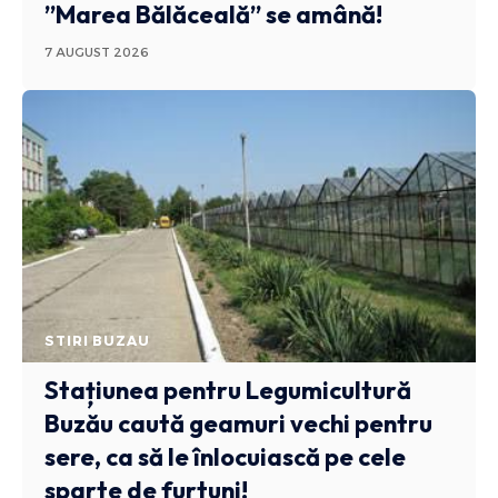
”Marea Bălăceală” se amână!
7 AUGUST 2026
STIRI BUZAU
Stațiunea pentru Legumicultură
Buzău caută geamuri vechi pentru
sere, ca să le înlocuiască pe cele
sparte de furtuni!