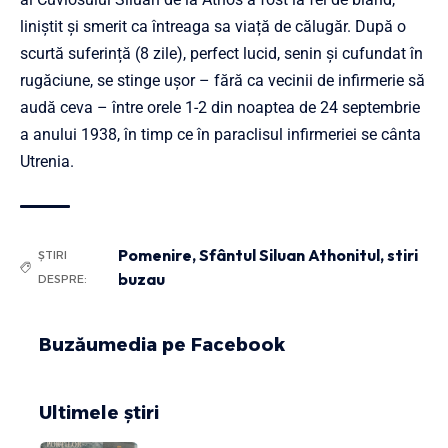
liniștit și smerit ca întreaga sa viață de călugăr. După o
scurtă suferință (8 zile), perfect lucid, senin și cufundat în
rugăciune, se stinge ușor – fără ca vecinii de infirmerie să
audă ceva – între orele 1-2 din noaptea de 24 septembrie
a anului 1938, în timp ce în paraclisul infirmeriei se cânta
Utrenia.
Pomenire
,
Sfântul Siluan Athonitul
,
stiri
ȘTIRI
buzau
DESPRE:
Buzăumedia pe Facebook
Ultimele știri