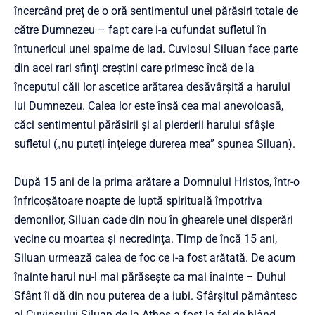
încercând preț de o oră sentimentul unei părăsiri totale de
către Dumnezeu – fapt care i-a cufundat sufletul în
întunericul unei spaime de iad. Cuviosul Siluan face parte
din acei rari sfinți creștini care primesc încă de la
începutul căii lor ascetice arătarea desăvârșită a harului
lui Dumnezeu. Calea lor este însă cea mai anevoioasă,
căci sentimentul părăsirii și al pierderii harului sfâșie
sufletul („nu puteți înțelege durerea mea” spunea Siluan).
După 15 ani de la prima arătare a Domnului Hristos, într-o
înfricoșătoare noapte de luptă spirituală împotriva
demonilor, Siluan cade din nou în ghearele unei disperări
vecine cu moartea și necredința. Timp de încă 15 ani,
Siluan urmează calea de foc ce i-a fost arătată. De acum
înainte harul nu-l mai părăsește ca mai înainte – Duhul
Sfânt îi dă din nou puterea de a iubi. Sfârșitul pământesc
al Cuviosului Siluan de la Athos a fost la fel de blând,