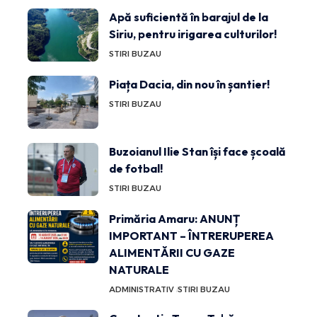
Apă suficientă în barajul de la
Siriu, pentru irigarea culturilor!
STIRI BUZAU
Piața Dacia, din nou în șantier!
STIRI BUZAU
Buzoianul Ilie Stan își face școală
de fotbal!
STIRI BUZAU
Primăria Amaru: ANUNȚ
IMPORTANT – ÎNTRERUPEREA
ALIMENTĂRII CU GAZE
NATURALE
ADMINISTRATIV
STIRI BUZAU