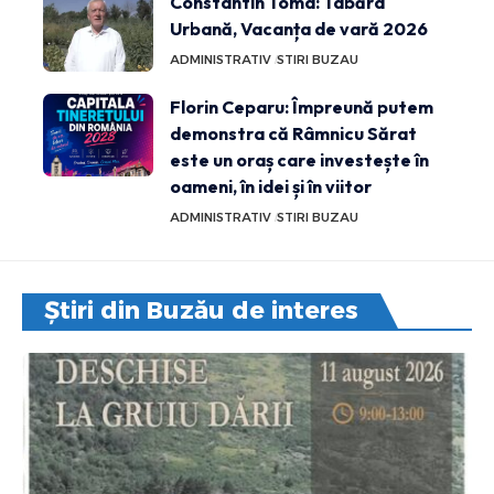
Constantin Toma: Tabăra
Urbană, Vacanța de vară 2026
ADMINISTRATIV
STIRI BUZAU
Florin Ceparu: Împreună putem
demonstra că Râmnicu Sărat
este un oraș care investește în
oameni, în idei și în viitor
ADMINISTRATIV
STIRI BUZAU
Știri din Buzău de interes