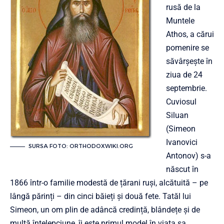
rusă de la
Muntele
Athos, a cărui
pomenire se
săvârșește în
ziua de 24
septembrie.
Cuviosul
Siluan
(Simeon
Ivanovici
SURSA FOTO: ORTHODOXWIKI.ORG
Antonov) s-a
născut în
1866 într-o familie modestă de țărani ruși, alcătuită – pe
lângă părinți – din cinci băieți și două fete. Tatăl lui
Simeon, un om plin de adâncă credință, blândețe și de
multă înțelepciune, îi este primul model în viața sa