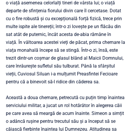
o viață asemenea celorlalți tineri de vârsta lui; o viață
departe de sfințenia fiorului divin care îl cercetase. Dotat
cu o fire robustă și cu excepțională forță fizică, trece prin
multe ispite ale tinereții; într-o zi lovește pe un flăcău din
sat atât de puternic, încât acesta de-abia rămâne în
viață. În vâltoarea acestei vieți de păcat, prima chemare la
viața monahală începe să se stingă. Într-o zi, însă, este
trezit dintr-un coșmar de glasul blând al Maicii Domnului,
care înrâurește sufletul său tulburat. Până la sfârșitul
vieții, Cuviosul Siluan i-a mulțumit Preasfintei Fecioare
pentru că a binevoit să-l ridice din căderea sa.
Această a doua chemare, petrecută cu puțin timp înaintea
serviciului militar, a jucat un rol hotărâtor în alegerea căii
pe care avea să meargă de acum înainte. Simeon a simțit
o adâncă rușine pentru trecutul său și a început să se
căiască fierbinte înaintea lui Dumnezeu. Atitudinea sa