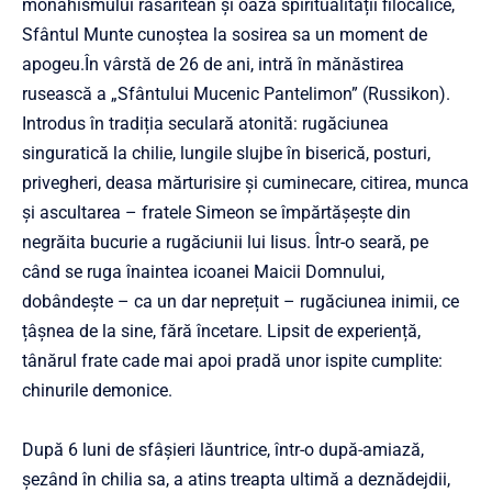
monahismului răsăritean și oaza spiritualității filocalice,
Sfântul Munte cunoștea la sosirea sa un moment de
apogeu.În vârstă de 26 de ani, intră în mănăstirea
rusească a „Sfântului Mucenic Pantelimon” (Russikon).
Introdus în tradiția seculară atonită: rugăciunea
singuratică la chilie, lungile slujbe în biserică, posturi,
privegheri, deasa mărturisire și cuminecare, citirea, munca
și ascultarea – fratele Simeon se împărtășește din
negrăita bucurie a rugăciunii lui Iisus. Într-o seară, pe
când se ruga înaintea icoanei Maicii Domnului,
dobândește – ca un dar neprețuit – rugăciunea inimii, ce
țâșnea de la sine, fără încetare. Lipsit de experiență,
tânărul frate cade mai apoi pradă unor ispite cumplite:
chinurile demonice.
După 6 luni de sfâșieri lăuntrice, într-o după-amiază,
șezând în chilia sa, a atins treapta ultimă a deznădejdii,