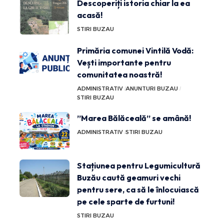
Descoperiți istoria chiar la ea
acasă!
STIRI BUZAU
Primăria comunei Vintilă Vodă:
Vești importante pentru
comunitatea noastră!
ADMINISTRATIV
ANUNTURI BUZAU
STIRI BUZAU
”Marea Bălăceală” se amână!
ADMINISTRATIV
STIRI BUZAU
Stațiunea pentru Legumicultură
Buzău caută geamuri vechi
pentru sere, ca să le înlocuiască
pe cele sparte de furtuni!
STIRI BUZAU