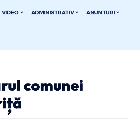
VIDEO
ADMINISTRATIV
ANUNTURI
arul comunei
riță