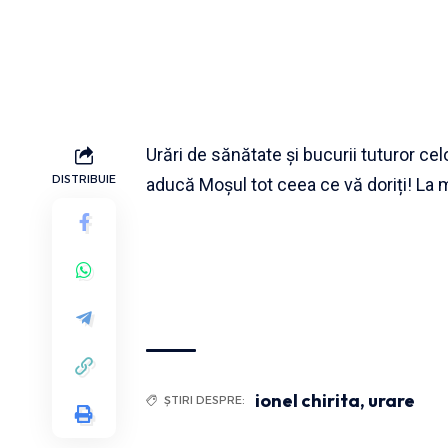
Urări de sănătate și bucurii tuturor ce
DISTRIBUIE
aducă Moșul tot ceea ce vă doriți! La m
ionel chirita
,
urare
ȘTIRI DESPRE: