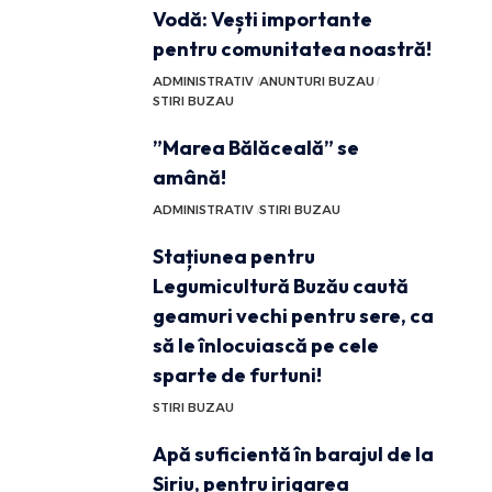
Vodă: Vești importante
pentru comunitatea noastră!
ADMINISTRATIV
ANUNTURI BUZAU
STIRI BUZAU
”Marea Bălăceală” se
amână!
ADMINISTRATIV
STIRI BUZAU
Stațiunea pentru
Legumicultură Buzău caută
geamuri vechi pentru sere, ca
să le înlocuiască pe cele
sparte de furtuni!
STIRI BUZAU
Apă suficientă în barajul de la
Siriu, pentru irigarea