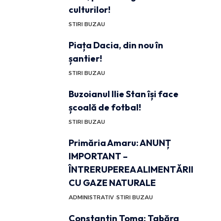
culturilor!
STIRI BUZAU
Piața Dacia, din nou în
șantier!
STIRI BUZAU
Buzoianul Ilie Stan își face
școală de fotbal!
STIRI BUZAU
Primăria Amaru: ANUNȚ
IMPORTANT –
ÎNTRERUPEREA ALIMENTĂRII
CU GAZE NATURALE
ADMINISTRATIV
STIRI BUZAU
Constantin Toma: Tabăra