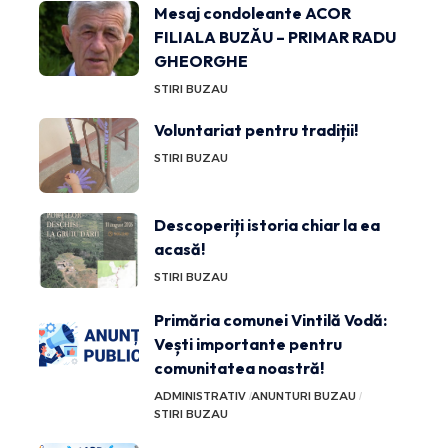
Mesaj condoleante ACOR
FILIALA BUZĂU – PRIMAR RADU
GHEORGHE
STIRI BUZAU
Voluntariat pentru tradiții!
STIRI BUZAU
Descoperiți istoria chiar la ea
acasă!
STIRI BUZAU
Primăria comunei Vintilă Vodă:
Vești importante pentru
comunitatea noastră!
ADMINISTRATIV
ANUNTURI BUZAU
STIRI BUZAU