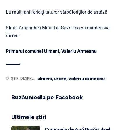
La mulți ani fericiți tuturor sărbătoriților de astăzi!
Sfinții Arhangheli Mihail și Gavriil să vă ocrotească
mereu!
Primarul comunei Ulmeni, Valeriu Armeanu
ulmeni
,
urare
,
valeriu armeanu
ȘTIRI DESPRE:
Buzăumedia pe Facebook
Ultimele știri
Compania de Apă Buzău: 𝐀𝐩𝐞𝐥