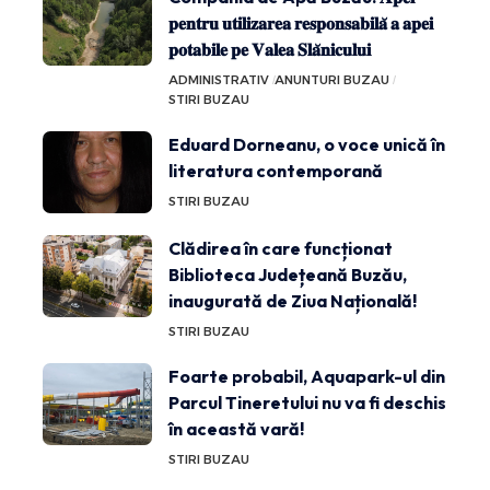
𝐩𝐞𝐧𝐭𝐫𝐮 𝐮𝐭𝐢𝐥𝐢𝐳𝐚𝐫𝐞𝐚 𝐫𝐞𝐬𝐩𝐨𝐧𝐬𝐚𝐛𝐢𝐥𝐚̆ 𝐚 𝐚𝐩𝐞𝐢
𝐩𝐨𝐭𝐚𝐛𝐢𝐥𝐞 𝐩𝐞 𝐕𝐚𝐥𝐞𝐚 𝐒𝐥𝐚̆𝐧𝐢𝐜𝐮𝐥𝐮𝐢
ADMINISTRATIV
ANUNTURI BUZAU
STIRI BUZAU
Eduard Dorneanu, o voce unică în
literatura contemporană
STIRI BUZAU
Clădirea în care funcționat
Biblioteca Județeană Buzău,
inaugurată de Ziua Națională!
STIRI BUZAU
Foarte probabil, Aquapark-ul din
Parcul Tineretului nu va fi deschis
în această vară!
STIRI BUZAU