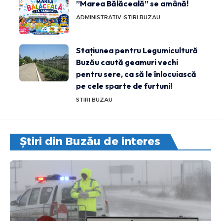
”Marea Bălăceală” se amână!
ADMINISTRATIV
STIRI BUZAU
Stațiunea pentru Legumicultură
Buzău caută geamuri vechi
pentru sere, ca să le înlocuiască
pe cele sparte de furtuni!
STIRI BUZAU
Știri din Buzău de interes