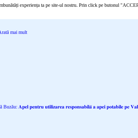
 îmbunătăți experiența ta pe site-ul nostru. Prin click pe butonul "ACCE
Arată mai mult
𝐩𝐞𝐥 𝐩𝐞𝐧𝐭𝐫𝐮 𝐮𝐭𝐢𝐥𝐢𝐳𝐚𝐫𝐞𝐚 𝐫𝐞𝐬𝐩𝐨𝐧𝐬𝐚𝐛𝐢𝐥𝐚̆ 𝐚 𝐚𝐩𝐞𝐢 𝐩𝐨𝐭𝐚𝐛𝐢𝐥𝐞 𝐩𝐞 𝐕𝐚𝐥