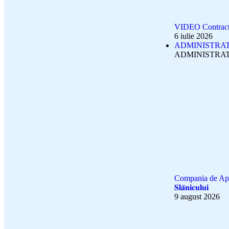
VIDEO Contractu
6 iulie 2026
ADMINISTRA
ADMINISTRAT
Compania de Apă Buzău: 𝐀
𝐒𝐥𝐚̆𝐧𝐢𝐜𝐮𝐥𝐮𝐢
9 august 2026