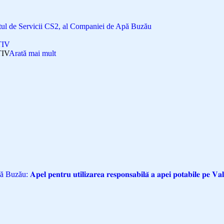
l de Servicii CS2, al Companiei de Apă Buzău
TIV
IV
Arată mai mult
𝐩𝐞𝐥 𝐩𝐞𝐧𝐭𝐫𝐮 𝐮𝐭𝐢𝐥𝐢𝐳𝐚𝐫𝐞𝐚 𝐫𝐞𝐬𝐩𝐨𝐧𝐬𝐚𝐛𝐢𝐥𝐚̆ 𝐚 𝐚𝐩𝐞𝐢 𝐩𝐨𝐭𝐚𝐛𝐢𝐥𝐞 𝐩𝐞 𝐕𝐚𝐥