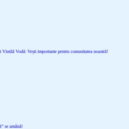
 Vintilă Vodă: Vești importante pentru comunitatea noastră!
ă” se amână!