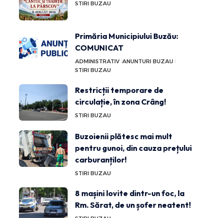
STIRI BUZAU
Primăria Municipiului Buzău:
COMUNICAT
ADMINISTRATIV
ANUNTURI BUZAU
STIRI BUZAU
Restricții temporare de
circulație, în zona Crâng!
STIRI BUZAU
Buzoienii plătesc mai mult
pentru gunoi, din cauza prețului
carburanților!
STIRI BUZAU
8 mașini lovite dintr-un foc, la
Rm. Sărat, de un șofer neatent!