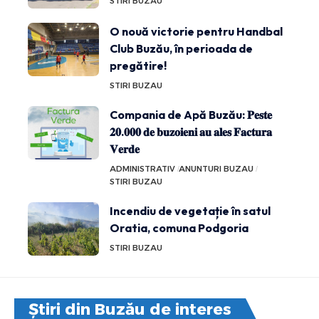
STIRI BUZAU
O nouă victorie pentru Handbal
Club Buzău, în perioada de
pregătire!
STIRI BUZAU
Compania de Apă Buzău: 𝐏𝐞𝐬𝐭𝐞
𝟐𝟎.𝟎𝟎𝟎 𝐝𝐞 𝐛𝐮𝐳𝐨𝐢𝐞𝐧𝐢 𝐚𝐮 𝐚𝐥𝐞𝐬 𝐅𝐚𝐜𝐭𝐮𝐫𝐚
𝐕𝐞𝐫𝐝𝐞
ADMINISTRATIV
ANUNTURI BUZAU
STIRI BUZAU
Incendiu de vegetație în satul
Oratia, comuna Podgoria
STIRI BUZAU
Știri din Buzău de interes