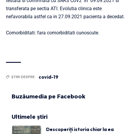
testata si confirmata cu SARS CoV2 in 09.09.2021 si
transferata pe sectia ATI. Evolutia clinica este
nefavorabila astfel ca in 27.09.2021 pacienta a decedat.
Comorbiditati: fara comorbiditati cunoscute.
covid-19
ȘTIRI DESPRE:
Buzăumedia pe Facebook
Ultimele știri
Descoperiți istoria chiar la ea