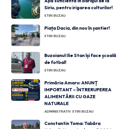
Apă suficientă în barajul de la
Siriu, pentru irigarea culturilor!
STIRI BUZAU
Piața Dacia, din nou în șantier!
STIRI BUZAU
Buzoianul Ilie Stan își face școală
de fotbal!
STIRI BUZAU
Primăria Amaru: ANUNȚ
IMPORTANT – ÎNTRERUPEREA
ALIMENTĂRII CU GAZE
NATURALE
ADMINISTRATIV
STIRI BUZAU
Constantin Toma: Tabăra