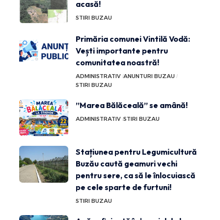
acasă!
STIRI BUZAU
Primăria comunei Vintilă Vodă:
Vești importante pentru
comunitatea noastră!
ADMINISTRATIV
ANUNTURI BUZAU
STIRI BUZAU
”Marea Bălăceală” se amână!
ADMINISTRATIV
STIRI BUZAU
Stațiunea pentru Legumicultură
Buzău caută geamuri vechi
pentru sere, ca să le înlocuiască
pe cele sparte de furtuni!
STIRI BUZAU