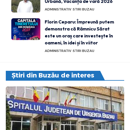
Urbană, Vacanța de vară 2026
ADMINISTRATIV
STIRI BUZAU
Florin Ceparu: Împreună putem
demonstra că Râmnicu Sărat
este un oraș care investește în
oameni, în idei și în viitor
ADMINISTRATIV
STIRI BUZAU
Știri din Buzău de interes