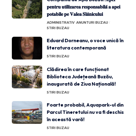
𝐩𝐞𝐧𝐭𝐫𝐮 𝐮𝐭𝐢𝐥𝐢𝐳𝐚𝐫𝐞𝐚 𝐫𝐞𝐬𝐩𝐨𝐧𝐬𝐚𝐛𝐢𝐥𝐚̆ 𝐚 𝐚𝐩𝐞𝐢
𝐩𝐨𝐭𝐚𝐛𝐢𝐥𝐞 𝐩𝐞 𝐕𝐚𝐥𝐞𝐚 𝐒𝐥𝐚̆𝐧𝐢𝐜𝐮𝐥𝐮𝐢
ADMINISTRATIV
ANUNTURI BUZAU
STIRI BUZAU
Eduard Dorneanu, o voce unică în
literatura contemporană
STIRI BUZAU
Clădirea în care funcționat
Biblioteca Județeană Buzău,
inaugurată de Ziua Națională!
STIRI BUZAU
Foarte probabil, Aquapark-ul din
Parcul Tineretului nu va fi deschis
în această vară!
STIRI BUZAU