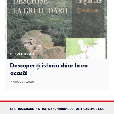
STIRI BUZAU
Descoperiți istoria chiar la ea
acasă!
7 AUGUST 2026
STIRI BUZAU
ADMINISTRATIV
ANUNȚURI
VIDEO
POLITICA
REPORTAJE