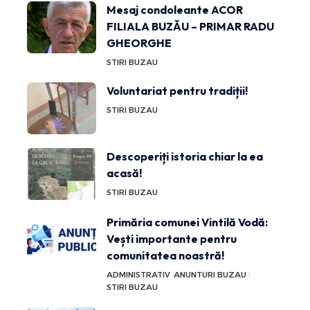
Mesaj condoleante ACOR
FILIALA BUZĂU – PRIMAR RADU
GHEORGHE
STIRI BUZAU
Voluntariat pentru tradiții!
STIRI BUZAU
Descoperiți istoria chiar la ea
acasă!
STIRI BUZAU
Primăria comunei Vintilă Vodă:
Vești importante pentru
comunitatea noastră!
ADMINISTRATIV
ANUNTURI BUZAU
STIRI BUZAU