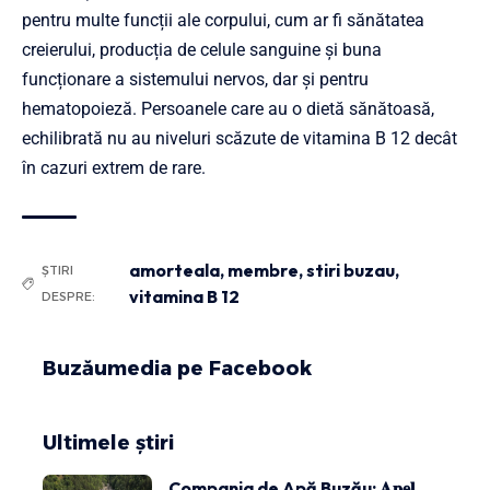
pentru multe funcții ale corpului, cum ar fi sănătatea
creierului, producția de celule sanguine și buna
funcționare a sistemului nervos, dar și pentru
hematopoieză. Persoanele care au o dietă sănătoasă,
echilibrată nu au niveluri scăzute de vitamina B 12 decât
în cazuri extrem de rare.
amorteala
,
membre
,
stiri buzau
,
ȘTIRI
vitamina B 12
DESPRE:
Buzăumedia pe Facebook
Ultimele știri
Compania de Apă Buzău: 𝐀𝐩𝐞𝐥