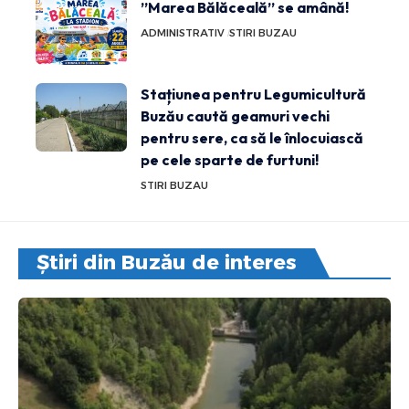
”Marea Bălăceală” se amână!
ADMINISTRATIV
STIRI BUZAU
Stațiunea pentru Legumicultură
Buzău caută geamuri vechi
pentru sere, ca să le înlocuiască
pe cele sparte de furtuni!
STIRI BUZAU
Știri din Buzău de interes