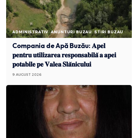
ADMINISTRATIV
ANUNTURI BUZAU
STIRI BUZAU
Compania de Apă Buzău: 𝐀𝐩𝐞𝐥
𝐩𝐞𝐧𝐭𝐫𝐮 𝐮𝐭𝐢𝐥𝐢𝐳𝐚𝐫𝐞𝐚 𝐫𝐞𝐬𝐩𝐨𝐧𝐬𝐚𝐛𝐢𝐥𝐚̆ 𝐚 𝐚𝐩𝐞𝐢
𝐩𝐨𝐭𝐚𝐛𝐢𝐥𝐞 𝐩𝐞 𝐕𝐚𝐥𝐞𝐚 𝐒𝐥𝐚̆𝐧𝐢𝐜𝐮𝐥𝐮𝐢
9 AUGUST 2026