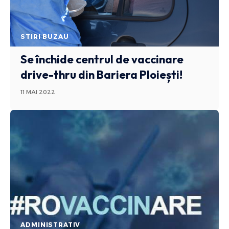
STIRI BUZAU
Se închide centrul de vaccinare
drive-thru din Bariera Ploiești!
11 MAI 2022
ADMINISTRATIV