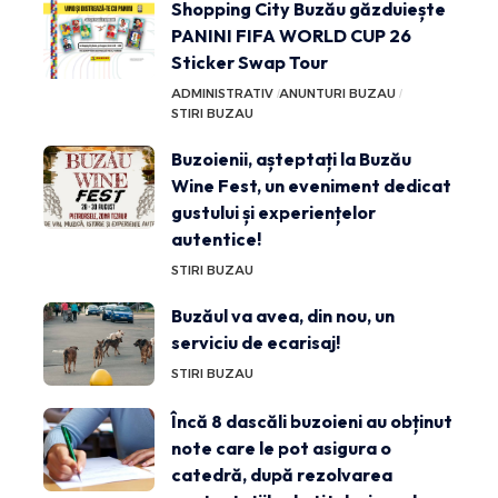
Shopping City Buzău găzduiește
PANINI FIFA WORLD CUP 26
Sticker Swap Tour
ADMINISTRATIV
ANUNTURI BUZAU
STIRI BUZAU
Buzoienii, așteptați la Buzău
Wine Fest, un eveniment dedicat
gustului și experiențelor
autentice!
STIRI BUZAU
Buzăul va avea, din nou, un
serviciu de ecarisaj!
STIRI BUZAU
Încă 8 dascăli buzoieni au obținut
note care le pot asigura o
catedră, după rezolvarea