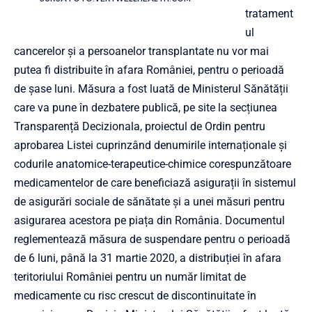
tratament
ul
cancerelor şi a persoanelor transplantate nu vor mai
putea fi distribuite în afara României, pentru o perioadă
de şase luni. Măsura a fost luată de Ministerul Sănătății
care va pune în dezbatere publică, pe site la secțiunea
Transparență Decizionala, proiectul de Ordin pentru
aprobarea Listei cuprinzând denumirile internaționale și
codurile anatomice-terapeutice-chimice corespunzătoare
medicamentelor de care beneficiază asigurații în sistemul
de asigurări sociale de sănătate și a unei măsuri pentru
asigurarea acestora pe piața din România. Documentul
reglementează măsura de suspendare pentru o perioadă
de 6 luni, până la 31 martie 2020, a distribuției în afara
teritoriului României pentru un număr limitat de
medicamente cu risc crescut de discontinuitate în