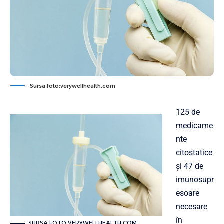
Sursa foto:verywellhealth.com
125 de
medicame
nte
citostatice
şi 47 de
imunosupr
esoare
necesare
în
SURSA FOTO:VERYWELLHEALTH.COM