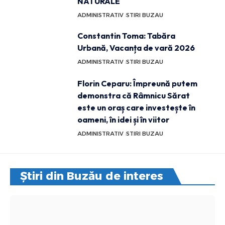
NATURALE
ADMINISTRATIV
STIRI BUZAU
Constantin Toma: Tabăra
Urbană, Vacanța de vară 2026
ADMINISTRATIV
STIRI BUZAU
Florin Ceparu: Împreună putem
demonstra că Râmnicu Sărat
este un oraș care investește în
oameni, în idei și în viitor
ADMINISTRATIV
STIRI BUZAU
Știri din Buzău de interes