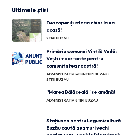
Ultimele știri
Descoperiți istoria chiar la ea
acasă!
STIRI BUZAU
Primăria comunei Vintilă Vodă:
Vești importante pentru
comunitatea noastră!
ADMINISTRATIV
ANUNTURI BUZAU
STIRI BUZAU
”Marea Bălăceală” se amână!
ADMINISTRATIV
STIRI BUZAU
Stațiunea pentru Legumicultură
Buzău caută geamuri vechi