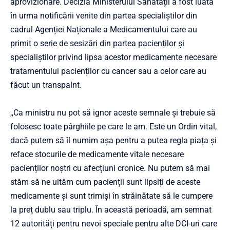
aprovizionare. Decizia Ministerului Sănătății a fost luată
în urma notificării venite din partea specialiștilor din
cadrul Agenției Naționale a Medicamentului care au
primit o serie de sesizări din partea pacienților și
specialiștilor privind lipsa acestor medicamente necesare
tratamentului pacienților cu cancer sau a celor care au
făcut un transpalnt.
,,Ca ministru nu pot să ignor aceste semnale și trebuie să
folosesc toate pârghiile pe care le am. Este un Ordin vital,
dacă putem să îl numim așa pentru a putea regla piața și
reface stocurile de medicamente vitale necesare
pacienților noștri cu afecțiuni cronice. Nu putem să mai
stăm să ne uităm cum pacienții sunt lipsiți de aceste
medicamente și sunt trimiși în străinătate să le cumpere
la preț dublu sau triplu. În această perioadă, am semnat
12 autorități pentru nevoi speciale pentru alte DCI-uri care