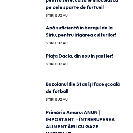
pentru sere, ca să le înlocuiască
pe cele sparte de furtuni!
STIRI BUZAU
Apă suficientă în barajul de la
Siriu, pentru irigarea culturilor!
STIRI BUZAU
Piața Dacia, din nou în șantier!
STIRI BUZAU
Buzoianul Ilie Stan își face școală
de fotbal!
STIRI BUZAU
Primăria Amaru: ANUNȚ
IMPORTANT – ÎNTRERUPEREA
ALIMENTĂRII CU GAZE