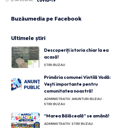
covid-19
ȘTIRI DESPRE:
Buzăumedia pe Facebook
Ultimele știri
Descoperiți istoria chiar la ea
acasă!
STIRI BUZAU
Primăria comunei Vintilă Vodă:
Vești importante pentru
comunitatea noastră!
ADMINISTRATIV
ANUNTURI BUZAU
STIRI BUZAU
”Marea Bălăceală” se amână!
ADMINISTRATIV
STIRI BUZAU