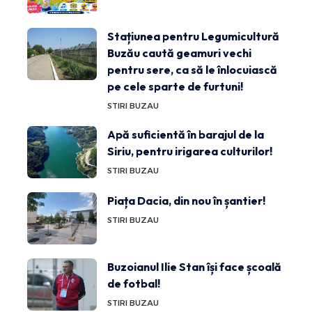
Stațiunea pentru Legumicultură
Buzău caută geamuri vechi
pentru sere, ca să le înlocuiască
pe cele sparte de furtuni!
STIRI BUZAU
Apă suficientă în barajul de la
Siriu, pentru irigarea culturilor!
STIRI BUZAU
Piața Dacia, din nou în șantier!
STIRI BUZAU
Buzoianul Ilie Stan își face școală
de fotbal!
STIRI BUZAU