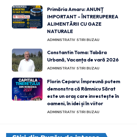
Primăria Amaru: ANUNȚ
IMPORTANT – ÎNTRERUPEREA
ALIMENTĂRII CU GAZE
NATURALE
ADMINISTRATIV
STIRI BUZAU
Constantin Toma: Tabăra
Urbană, Vacanța de vară 2026
ADMINISTRATIV
STIRI BUZAU
Florin Ceparu: Împreună putem
demonstra că Râmnicu Sărat
este un oraș care investește în
oameni, în idei și în viitor
ADMINISTRATIV
STIRI BUZAU