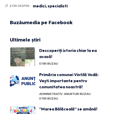
medici
,
specialisti
ȘTIRI DESPRE:
Buzăumedia pe Facebook
Ultimele știri
Descoperiți istoria chiar la ea
acasă!
STIRI BUZAU
Primăria comunei Vintilă Vodă:
Vești importante pentru
comunitatea noastră!
ADMINISTRATIV
ANUNTURI BUZAU
STIRI BUZAU
”Marea Bălăceală” se amână!