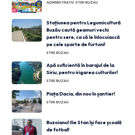
ADMINISTRATIV
STIRI BUZAU
Stațiunea pentru Legumicultură
Buzău caută geamuri vechi
pentru sere, ca să le înlocuiască
pe cele sparte de furtuni!
STIRI BUZAU
Apă suficientă în barajul de la
Siriu, pentru irigarea culturilor!
STIRI BUZAU
Piața Dacia, din nou în șantier!
STIRI BUZAU
Buzoianul Ilie Stan își face școală
de fotbal!