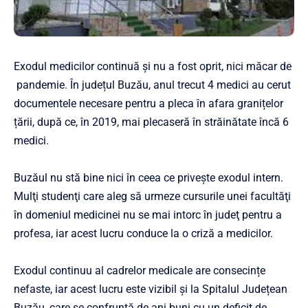
Exodul medicilor continuă și nu a fost oprit, nici măcar de
pandemie. În județul Buzău, anul trecut 4 medici au cerut
documentele necesare pentru a pleca în afara granițelor
țării, după ce, în 2019, mai plecaseră în străinătate încă 6
medici.
Buzăul nu stă bine nici în ceea ce privește exodul intern.
Mulţi studenţi care aleg să urmeze cursurile unei facultăţi
în domeniul medicinei nu se mai intorc în judeţ pentru a
profesa, iar acest lucru conduce la o criză a medicilor.
Exodul continuu al cadrelor medicale are consecințe
nefaste, iar acest lucru este vizibil și la Spitalul Județean
Buzău, care se confruntă de ani buni cu un deficit de