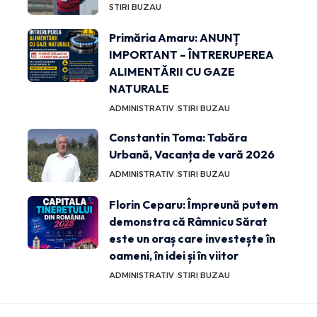
STIRI BUZAU
Primăria Amaru: ANUNȚ
IMPORTANT – ÎNTRERUPEREA
ALIMENTĂRII CU GAZE
NATURALE
ADMINISTRATIV
STIRI BUZAU
Constantin Toma: Tabăra
Urbană, Vacanța de vară 2026
ADMINISTRATIV
STIRI BUZAU
Florin Ceparu: Împreună putem
demonstra că Râmnicu Sărat
este un oraș care investește în
oameni, în idei și în viitor
ADMINISTRATIV
STIRI BUZAU