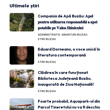
Ultimele știri
Compania de Apă Buzău: 𝐀𝐩𝐞𝐥
𝐩𝐞𝐧𝐭𝐫𝐮 𝐮𝐭𝐢𝐥𝐢𝐳𝐚𝐫𝐞𝐚 𝐫𝐞𝐬𝐩𝐨𝐧𝐬𝐚𝐛𝐢𝐥𝐚̆ 𝐚 𝐚𝐩𝐞𝐢
𝐩𝐨𝐭𝐚𝐛𝐢𝐥𝐞 𝐩𝐞 𝐕𝐚𝐥𝐞𝐚 𝐒𝐥𝐚̆𝐧𝐢𝐜𝐮𝐥𝐮𝐢
ADMINISTRATIV
ANUNTURI BUZAU
STIRI BUZAU
Eduard Dorneanu, o voce unică în
literatura contemporană
STIRI BUZAU
Clădirea în care funcționat
Biblioteca Județeană Buzău,
inaugurată de Ziua Națională!
STIRI BUZAU
Foarte probabil, Aquapark-ul din
Parcul Tineretului nu va fi deschis