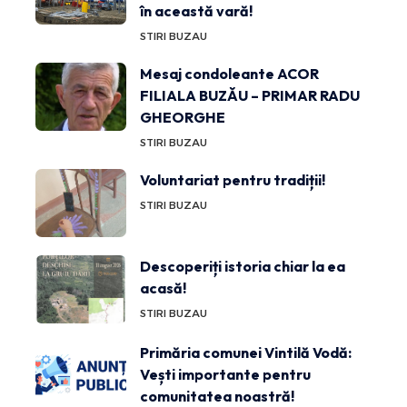
în această vară!
STIRI BUZAU
Mesaj condoleante ACOR
FILIALA BUZĂU – PRIMAR RADU
GHEORGHE
STIRI BUZAU
Voluntariat pentru tradiții!
STIRI BUZAU
Descoperiți istoria chiar la ea
acasă!
STIRI BUZAU
Primăria comunei Vintilă Vodă:
Vești importante pentru
comunitatea noastră!