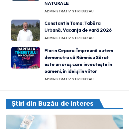
NATURALE
ADMINISTRATIV
STIRI BUZAU
Constantin Toma: Tabăra
Urbană, Vacanța de vară 2026
ADMINISTRATIV
STIRI BUZAU
Florin Ceparu: Împreună putem
demonstra că Râmnicu Sărat
este un oraș care investește în
oameni, în idei și în viitor
ADMINISTRATIV
STIRI BUZAU
Știri din Buzău de interes