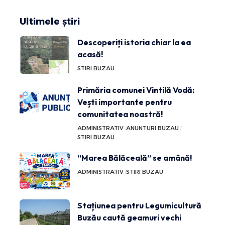
Ultimele știri
Descoperiți istoria chiar la ea
acasă!
STIRI BUZAU
Primăria comunei Vintilă Vodă:
Vești importante pentru
comunitatea noastră!
ADMINISTRATIV
ANUNTURI BUZAU
STIRI BUZAU
”Marea Bălăceală” se amână!
ADMINISTRATIV
STIRI BUZAU
Stațiunea pentru Legumicultură
Buzău caută geamuri vechi