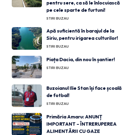
pentru sere, ca să le înlocuiască
pe cele sparte de furtuni!
STIRI BUZAU
Apă suficientă în barajul de la
Siriu, pentru irigarea culturilor!
STIRI BUZAU
Piața Dacia, din nou în șantier!
STIRI BUZAU
Buzoianul Ilie Stan își face școală
de fotbal!
STIRI BUZAU
Primăria Amaru: ANUNȚ
IMPORTANT – ÎNTRERUPEREA
ALIMENTĂRII CU GAZE