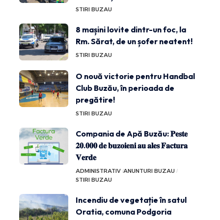
STIRI BUZAU
8 mașini lovite dintr-un foc, la
Rm. Sărat, de un șofer neatent!
STIRI BUZAU
O nouă victorie pentru Handbal
Club Buzău, în perioada de
pregătire!
STIRI BUZAU
Compania de Apă Buzău: 𝐏𝐞𝐬𝐭𝐞
𝟐𝟎.𝟎𝟎𝟎 𝐝𝐞 𝐛𝐮𝐳𝐨𝐢𝐞𝐧𝐢 𝐚𝐮 𝐚𝐥𝐞𝐬 𝐅𝐚𝐜𝐭𝐮𝐫𝐚
𝐕𝐞𝐫𝐝𝐞
ADMINISTRATIV
ANUNTURI BUZAU
STIRI BUZAU
Incendiu de vegetație în satul
Oratia, comuna Podgoria