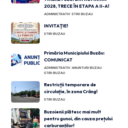
2028, TRECE ÎN ETAPA A II-A!
ADMINISTRATIV
STIRI BUZAU
INVITAȚIE!
STIRI BUZAU
Primăria Municipiului Buzău:
COMUNICAT
ADMINISTRATIV
ANUNTURI BUZAU
STIRI BUZAU
Restricții temporare de
circulație, în zona Crâng!
STIRI BUZAU
Buzoienii plătesc mai mult
pentru gunoi, din cauza prețului
carburanților!