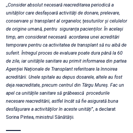
,,
Consider absolut necesară reacreditarea periodică a
unităților care desfașoară activități de donare, prelevare,
conservare şi transplant al organelor, ţesuturilor şi celulelor
de origine umană, pentru siguranța pacienților. În același
timp, am considerat necesară acordarea unei acreditări
temporare pentru ca activitatea de transplant să nu aibă de
suferit. Întregul proces de evaluare poate dura până la 60
de zile, iar unitățile sanitare au primit informarea din partea
Agenției Naționale de Transplant referitoare la înnoirea
acreditării. Unele spitale au depus dosarele, altele au fost
deja reacreditate, precum centrul din Târgu Mureș. Fac un
apel ca unitățile sanitare să grăbească procedurile
necesare reacreditării, astfel încât să fie asigurată buna
desfășurare a activităţilor în aceste unități
”, a declarat
Sorina Pintea, ministrul Sănătății.