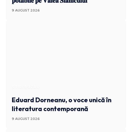
𝐩𝐨𝐭𝐚𝐛𝐢𝐥𝐞 𝐩𝐞 𝐕𝐚𝐥𝐞𝐚 𝐒𝐥𝐚̆𝐧𝐢𝐜𝐮𝐥𝐮𝐢
9 AUGUST 2026
STIRI BUZAU
Eduard Dorneanu, o voce unică în
literatura contemporană
9 AUGUST 2026