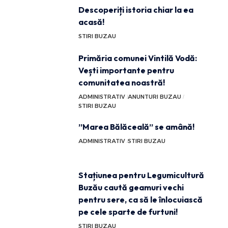
Descoperiți istoria chiar la ea
acasă!
STIRI BUZAU
Primăria comunei Vintilă Vodă:
Vești importante pentru
comunitatea noastră!
ADMINISTRATIV
ANUNTURI BUZAU
STIRI BUZAU
”Marea Bălăceală” se amână!
ADMINISTRATIV
STIRI BUZAU
Stațiunea pentru Legumicultură
Buzău caută geamuri vechi
pentru sere, ca să le înlocuiască
pe cele sparte de furtuni!
STIRI BUZAU