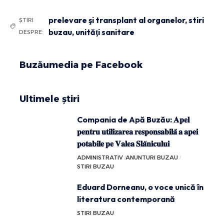
prelevare şi transplant al organelor
,
stiri
ȘTIRI
buzau
,
unităţi sanitare
DESPRE:
Buzăumedia pe Facebook
Ultimele știri
Compania de Apă Buzău: 𝐀𝐩𝐞𝐥
𝐩𝐞𝐧𝐭𝐫𝐮 𝐮𝐭𝐢𝐥𝐢𝐳𝐚𝐫𝐞𝐚 𝐫𝐞𝐬𝐩𝐨𝐧𝐬𝐚𝐛𝐢𝐥𝐚̆ 𝐚 𝐚𝐩𝐞𝐢
𝐩𝐨𝐭𝐚𝐛𝐢𝐥𝐞 𝐩𝐞 𝐕𝐚𝐥𝐞𝐚 𝐒𝐥𝐚̆𝐧𝐢𝐜𝐮𝐥𝐮𝐢
ADMINISTRATIV
ANUNTURI BUZAU
STIRI BUZAU
Eduard Dorneanu, o voce unică în
literatura contemporană
STIRI BUZAU