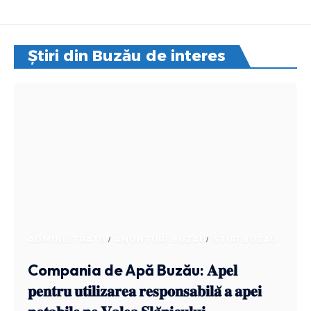
Știri din Buzău de interes
ADMINISTRATIV
ANUNTURI BUZAU
STIRI BUZAU
Compania de Apă Buzău: 𝐀𝐩𝐞𝐥
𝐩𝐞𝐧𝐭𝐫𝐮 𝐮𝐭𝐢𝐥𝐢𝐳𝐚𝐫𝐞𝐚 𝐫𝐞𝐬𝐩𝐨𝐧𝐬𝐚𝐛𝐢𝐥𝐚̆ 𝐚 𝐚𝐩𝐞𝐢