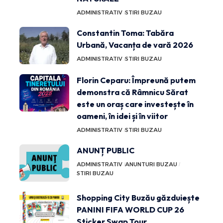
ADMINISTRATIV
STIRI BUZAU
Constantin Toma: Tabăra
Urbană, Vacanța de vară 2026
ADMINISTRATIV
STIRI BUZAU
Florin Ceparu: Împreună putem
demonstra că Râmnicu Sărat
este un oraș care investește în
oameni, în idei și în viitor
ADMINISTRATIV
STIRI BUZAU
ANUNȚ PUBLIC
ADMINISTRATIV
ANUNTURI BUZAU
STIRI BUZAU
Shopping City Buzău găzduiește
PANINI FIFA WORLD CUP 26
Sticker Swap Tour