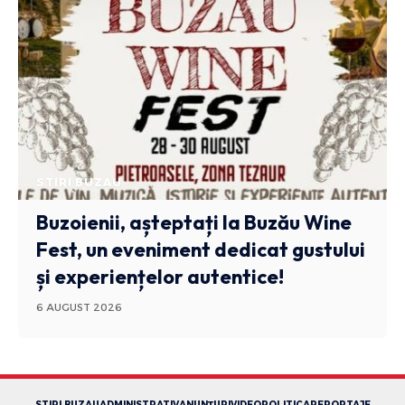
STIRI BUZAU
Buzoienii, așteptați la Buzău Wine
Fest, un eveniment dedicat gustului
și experiențelor autentice!
6 AUGUST 2026
STIRI BUZAU
ADMINISTRATIV
ANUNȚURI
VIDEO
POLITICA
REPORTAJE