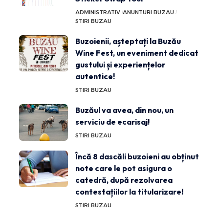
ADMINISTRATIV
ANUNTURI BUZAU
STIRI BUZAU
Buzoienii, așteptați la Buzău
Wine Fest, un eveniment dedicat
gustului și experiențelor
autentice!
STIRI BUZAU
Buzăul va avea, din nou, un
serviciu de ecarisaj!
STIRI BUZAU
Încă 8 dascăli buzoieni au obținut
note care le pot asigura o
catedră, după rezolvarea
contestațiilor la titularizare!
STIRI BUZAU