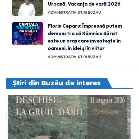
Urbană, Vacanța de vară 2026
ADMINISTRATIV
STIRI BUZAU
Florin Ceparu: Împreună putem
demonstra că Râmnicu Sărat
este un oraș care investește în
oameni, în idei și în viitor
ADMINISTRATIV
STIRI BUZAU
Știri din Buzău de interes