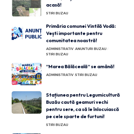
acasă!
STIRI BUZAU
Primăria comunei Vintilă Vodă:
Vești importante pentru
comunitatea noastră!
ADMINISTRATIV
ANUNTURI BUZAU
STIRI BUZAU
”Marea Bălăceală” se amână!
ADMINISTRATIV
STIRI BUZAU
Stațiunea pentru Legumicultură
Buzău caută geamuri vechi
pentru sere, ca să le înlocuiască
pe cele sparte de furtuni!
STIRI BUZAU