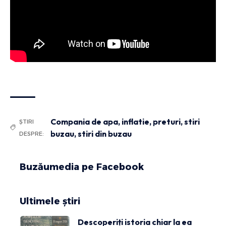
Compania de apa
,
inflatie
,
preturi
,
stiri
ȘTIRI
buzau
,
stiri din buzau
DESPRE:
Buzăumedia pe Facebook
Ultimele știri
Descoperiți istoria chiar la ea