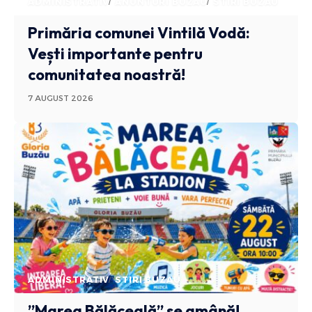
ADMINISTRATIV
ANUNTURI BUZAU
STIRI BUZAU
Primăria comunei Vintilă Vodă:
Vești importante pentru
comunitatea noastră!
7 AUGUST 2026
ADMINISTRATIV
STIRI BUZAU
”Marea Bălăceală” se amână!