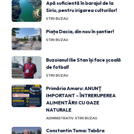
Apă suficientă în barajul de la
Siriu, pentru irigarea culturilor!
STIRI BUZAU
Piața Dacia, din nou în șantier!
STIRI BUZAU
Buzoianul Ilie Stan își face școală
de fotbal!
STIRI BUZAU
Primăria Amaru: ANUNȚ
IMPORTANT – ÎNTRERUPEREA
ALIMENTĂRII CU GAZE
NATURALE
ADMINISTRATIV
STIRI BUZAU
Constantin Toma: Tabăra