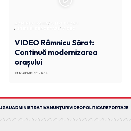
ADMINISTRATIV
STIRI BUZAU
STIRI SI REPORTAJE
VIDEO
VIDEO Râmnicu Sărat:
Continuă modernizarea
orașului
19 NOIEMBRIE 2024
BUZAU
ADMINISTRATIV
ANUNȚURI
VIDEO
POLITICA
REPORTAJE