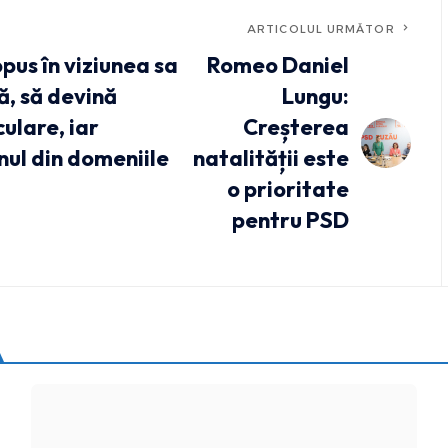
ARTICOLUL URMĂTOR
pus în viziunea sa
Romeo Daniel
ă, să devină
Lungu:
culare, iar
Creșterea
nul din domeniile
natalității este
o prioritate
pentru PSD