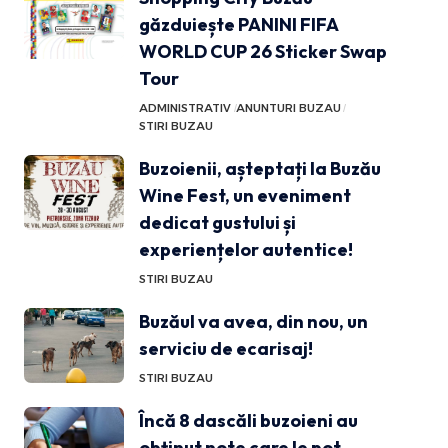
găzduiește PANINI FIFA
WORLD CUP 26 Sticker Swap
Tour
ADMINISTRATIV
ANUNTURI BUZAU
STIRI BUZAU
Buzoienii, așteptați la Buzău
Wine Fest, un eveniment
dedicat gustului și
experiențelor autentice!
STIRI BUZAU
Buzăul va avea, din nou, un
serviciu de ecarisaj!
STIRI BUZAU
Încă 8 dascăli buzoieni au
obținut note care le pot