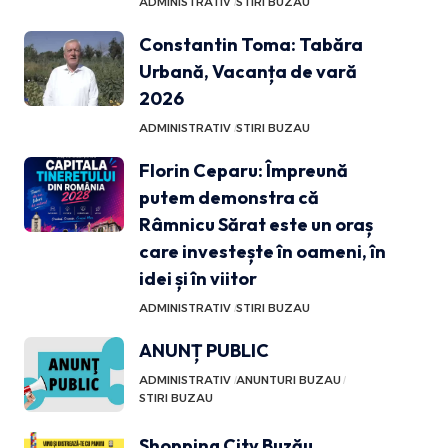
ADMINISTRATIV
STIRI BUZAU
Constantin Toma: Tabăra
Urbană, Vacanța de vară
2026
ADMINISTRATIV
STIRI BUZAU
Florin Ceparu: Împreună
putem demonstra că
Râmnicu Sărat este un oraș
care investește în oameni, în
idei și în viitor
ADMINISTRATIV
STIRI BUZAU
ANUNȚ PUBLIC
ADMINISTRATIV
ANUNTURI BUZAU
STIRI BUZAU
Shopping City Buzău