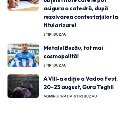
asigura o catedră, după
rezolvarea contestațiilor la
titularizare!
STIRI BUZAU
Metalul Buzău, tot mai
cosmopolită!
STIRI BUZAU
A VIII-a ediție a Vadoo Fest,
20–23 august, Gura Teghii
ADMINISTRATIV
STIRI BUZAU