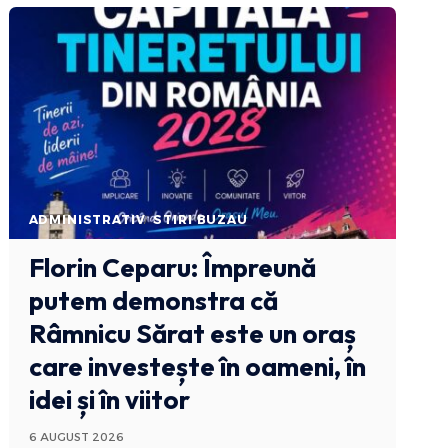
ADMINISTRATIV
STIRI BUZAU
Florin Ceparu: Împreună
putem demonstra că
Râmnicu Sărat este un oraș
care investește în oameni, în
idei și în viitor
6 AUGUST 2026