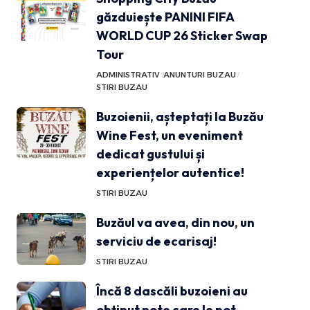
găzduiește PANINI FIFA
WORLD CUP 26 Sticker Swap
Tour
ADMINISTRATIV
ANUNTURI BUZAU
STIRI BUZAU
Buzoienii, așteptați la Buzău
Wine Fest, un eveniment
dedicat gustului și
experiențelor autentice!
STIRI BUZAU
Buzăul va avea, din nou, un
serviciu de ecarisaj!
STIRI BUZAU
Încă 8 dascăli buzoieni au
obținut note care le pot