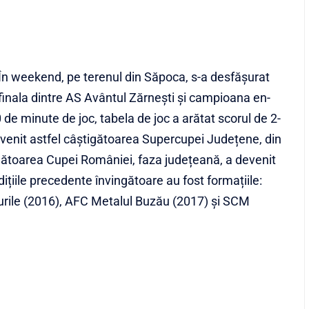
În weekend, pe terenul din Săpoca, s-a desfășurat
finala dintre AS Avântul Zărnești și campioana en-
e minute de joc, tabela de joc a arătat scorul de 2-
evenit astfel câștigătoarea Supercupei Județene, din
inătoarea Cupei României, faza județeană, a devenit
ițiile precedente învingătoare au fost formațiile:
rile (2016), AFC Metalul Buzău (2017) și SCM