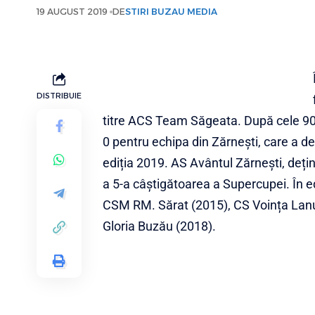
19 AUGUST 2019
DE
STIRI BUZAU MEDIA
DISTRIBUIE
titre ACS Team Săgeata. După cele 90 d
0 pentru echipa din Zărnești, care a d
ediția 2019. AS Avântul Zărnești, deț
a 5-a câștigătoarea a Supercupei. În ed
CSM RM. Sărat (2015), CS Voința Lanu
Gloria Buzău (2018).