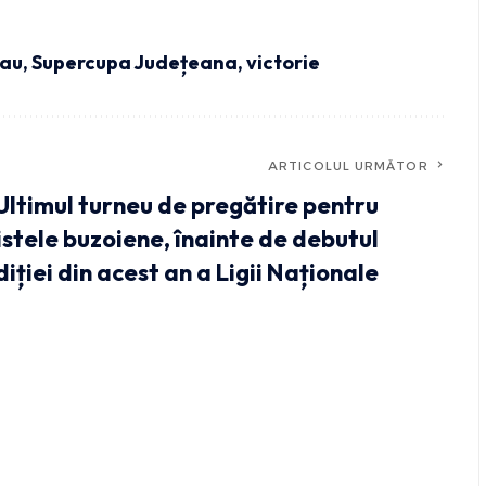
zau
,
Supercupa Județeana
,
victorie
ARTICOLUL URMĂTOR
Ultimul turneu de pregătire pentru
stele buzoiene, înainte de debutul
diției din acest an a Ligii Naționale