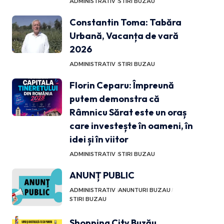
ADMINISTRATIV
STIRI BUZAU
Constantin Toma: Tabăra
Urbană, Vacanța de vară
2026
ADMINISTRATIV
STIRI BUZAU
Florin Ceparu: Împreună
putem demonstra că
Râmnicu Sărat este un oraș
care investește în oameni, în
idei și în viitor
ADMINISTRATIV
STIRI BUZAU
ANUNȚ PUBLIC
ADMINISTRATIV
ANUNTURI BUZAU
STIRI BUZAU
Shopping City Buzău