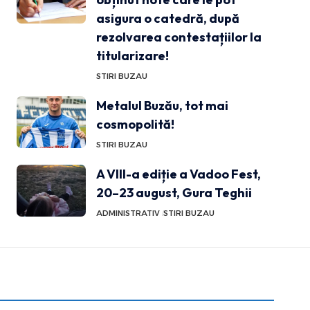
asigura o catedră, după
rezolvarea contestațiilor la
titularizare!
STIRI BUZAU
Metalul Buzău, tot mai
cosmopolită!
STIRI BUZAU
A VIII-a ediție a Vadoo Fest,
20–23 august, Gura Teghii
ADMINISTRATIV
STIRI BUZAU