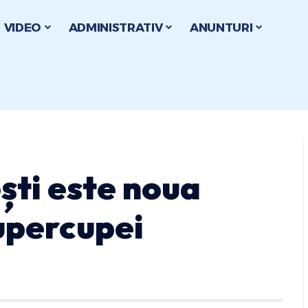
VIDEO
ADMINISTRATIV
ANUNTURI
ști este noua
upercupei