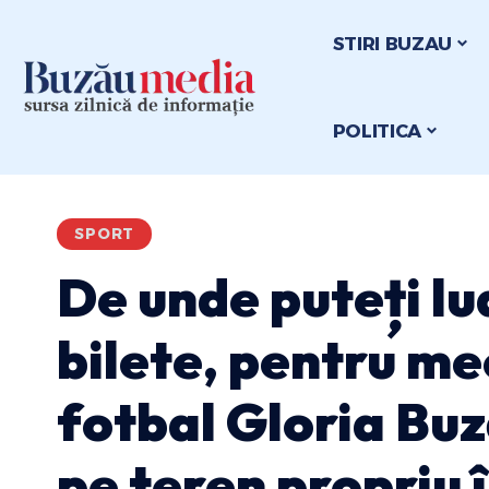
STIRI BUZAU
POLITICA
SPORT
De unde puteți l
bilete, pentru me
fotbal Gloria Bu
pe teren propriu 