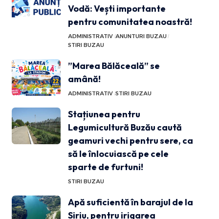
Vodă: Vești importante
pentru comunitatea noastră!
ADMINISTRATIV
ANUNTURI BUZAU
STIRI BUZAU
”Marea Bălăceală” se
amână!
ADMINISTRATIV
STIRI BUZAU
Stațiunea pentru
Legumicultură Buzău caută
geamuri vechi pentru sere, ca
să le înlocuiască pe cele
sparte de furtuni!
STIRI BUZAU
Apă suficientă în barajul de la
Siriu, pentru irigarea