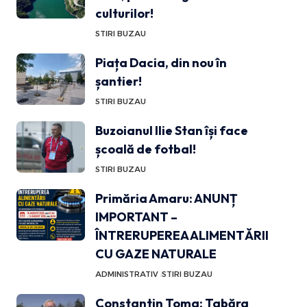
culturilor!
STIRI BUZAU
Piața Dacia, din nou în
șantier!
STIRI BUZAU
Buzoianul Ilie Stan își face
școală de fotbal!
STIRI BUZAU
Primăria Amaru: ANUNȚ
IMPORTANT –
ÎNTRERUPEREA ALIMENTĂRII
CU GAZE NATURALE
ADMINISTRATIV
STIRI BUZAU
Constantin Toma: Tabăra