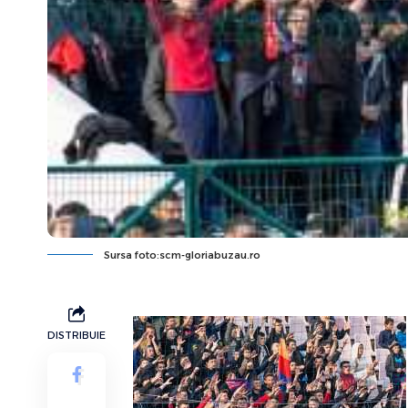
Sursa foto:scm-gloriabuzau.ro
DISTRIBUIE