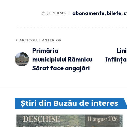
abonamente
,
bilete
,
s
ȘTIRI DESPRE:
ARTICOLUL ANTERIOR
Primăria
Lin
municipiului Râmnicu
înființ
Sărat face angajări
Știri din Buzău de interes