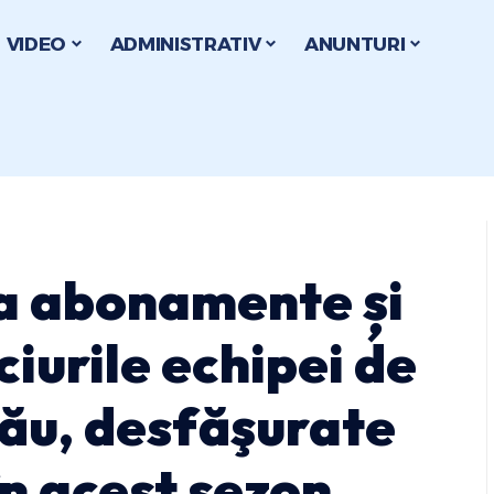
VIDEO
ADMINISTRATIV
ANUNTURI
ua abonamente și
ciurile echipei de
zău, desfăşurate
în acest sezon