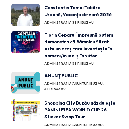
Constantin Toma: Tabăra
Urbană, Vacanța de vară 2026
ADMINISTRATIV
STIRI BUZAU
Florin Ceparu: Împreună putem
demonstra că Râmnicu Sărat
este un oraș care investește în
oameni, în idei și în viitor
ADMINISTRATIV
STIRI BUZAU
ANUNȚ PUBLIC
ADMINISTRATIV
ANUNTURI BUZAU
STIRI BUZAU
Shopping City Buzău găzduiește
PANINI FIFA WORLD CUP 26
Sticker Swap Tour
ADMINISTRATIV
ANUNTURI BUZAU