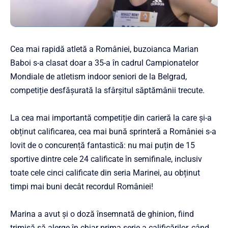
Cea mai rapidă atletă a României, buzoianca Marian
Baboi s-a clasat doar a 35-a în cadrul Campionatelor
Mondiale de atletism indoor seniori de la Belgrad,
competiție desfășurată la sfâr­șitul săptămânii trecute.
La cea mai importantă competiție din carieră la care și-a
obținut calificarea, cea mai bună sprinteră a României s-a
lovit de o concurență fantastică: nu mai puțin de 15
sportive dintre cele 24 ca­lificate în semifinale, inclusiv
toate cele cinci calificate din seria Marinei, au obținut
timpi mai buni decât recordul României!
Marina a avut și o doză însemnată de ghinion, fiind
trimisă să alerge în chiar prima serie a calificărilor, când