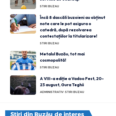
STIRI BUZAU
Încă 8 dascăli buzoieni au obținut
note care le pot asigura o
catedră, după rezolvarea
contestațiilor la titularizare!
STIRI BUZAU
Metalul Buzău, tot mai
cosmopolită!
STIRI BUZAU
A VIII-a ediție a Vadoo Fest, 20–
23 august, Gura Teghii
ADMINISTRATIV
STIRI BUZAU
Știri din Buzău de interes