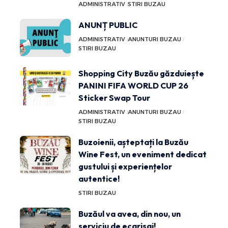
ADMINISTRATIV
STIRI BUZAU
ANUNȚ PUBLIC
ADMINISTRATIV
ANUNTURI BUZAU
STIRI BUZAU
Shopping City Buzău găzduiește
PANINI FIFA WORLD CUP 26
Sticker Swap Tour
ADMINISTRATIV
ANUNTURI BUZAU
STIRI BUZAU
Buzoienii, așteptați la Buzău
Wine Fest, un eveniment dedicat
gustului și experiențelor
autentice!
STIRI BUZAU
Buzăul va avea, din nou, un
serviciu de ecarisaj!