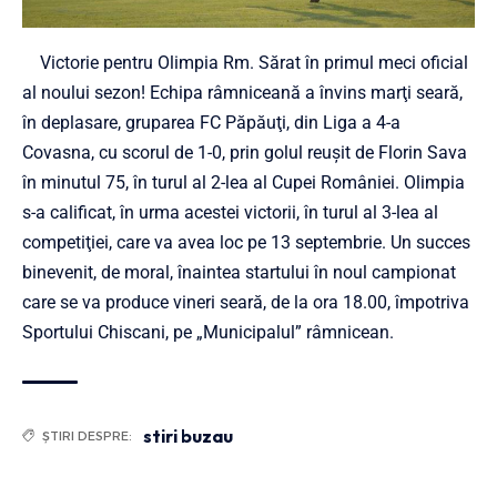
Victorie pentru Olimpia Rm. Sărat în primul meci oficial
al noului sezon! Echipa râmniceană a învins marţi seară,
în deplasare, gruparea FC Păpăuţi, din Liga a 4-a
Covasna, cu scorul de 1-0, prin golul reuşit de Florin Sava
în minutul 75, în turul al 2-lea al Cupei României. Olimpia
s-a calificat, în urma acestei victorii, în turul al 3-lea al
competiţiei, care va avea loc pe 13 septembrie. Un succes
binevenit, de moral, înaintea startului în noul campionat
care se va produce vineri seară, de la ora 18.00, împotriva
Sportului Chiscani, pe „Municipalul” râmnicean.
stiri buzau
ȘTIRI DESPRE: