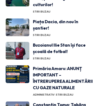
culturilor!
STIRI BUZAU
Piața Dacia, din nou în
șantier!
STIRI BUZAU
Buzoianul Ilie Stan își face
școală de fotbal!
STIRI BUZAU
Primăria Amaru: ANUNȚ
IMPORTANT –
ÎNTRERUPEREA ALIMENTĂRII
CU GAZE NATURALE
ADMINISTRATIV
STIRI BUZAU
Constantin Toma: Tabăra