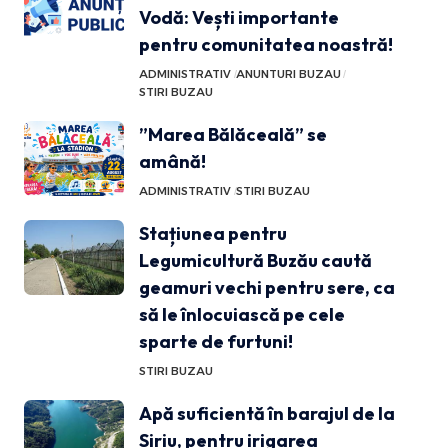
Vodă: Vești importante
pentru comunitatea noastră!
ADMINISTRATIV
ANUNTURI BUZAU
STIRI BUZAU
”Marea Bălăceală” se
amână!
ADMINISTRATIV
STIRI BUZAU
Stațiunea pentru
Legumicultură Buzău caută
geamuri vechi pentru sere, ca
să le înlocuiască pe cele
sparte de furtuni!
STIRI BUZAU
Apă suficientă în barajul de la
Siriu, pentru irigarea