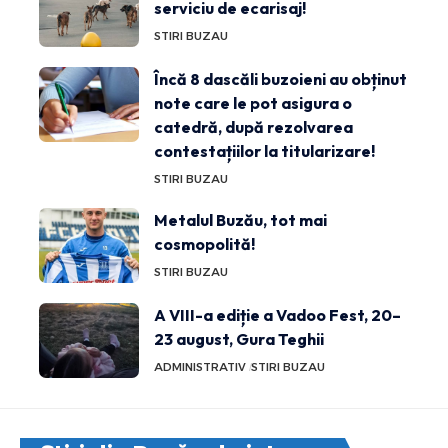
serviciu de ecarisaj!
STIRI BUZAU
Încă 8 dascăli buzoieni au obținut
note care le pot asigura o
catedră, după rezolvarea
contestațiilor la titularizare!
STIRI BUZAU
Metalul Buzău, tot mai
cosmopolită!
STIRI BUZAU
A VIII-a ediție a Vadoo Fest, 20–
23 august, Gura Teghii
ADMINISTRATIV
STIRI BUZAU