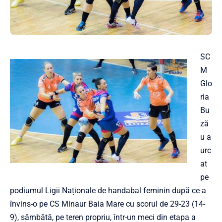
SC
M
Glo
ria
Bu
ză
u a
urc
at
pe
podiumul Ligii Naționale de handabal feminin după ce a
învins-o pe CS Minaur Baia Mare cu scorul de 29-23 (14-
9), sâmbătă, pe teren propriu, într-un meci din etapa a