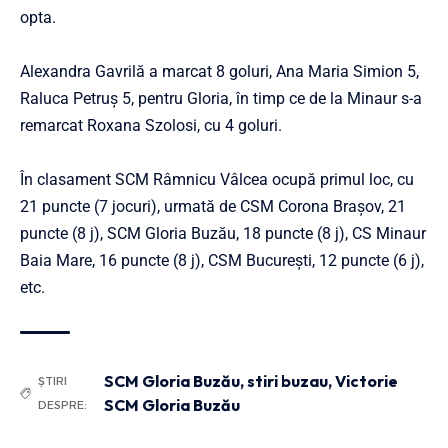
opta.
Alexandra Gavrilă a marcat 8 goluri, Ana Maria Simion 5,
Raluca Petruş 5, pentru Gloria, în timp ce de la Minaur s-a
remarcat Roxana Szolosi, cu 4 goluri.
În clasament SCM Râmnicu Vâlcea ocupă primul loc, cu
21 puncte (7 jocuri), urmată de CSM Corona Braşov, 21
puncte (8 j), SCM Gloria Buzău, 18 puncte (8 j), CS Minaur
Baia Mare, 16 puncte (8 j), CSM Bucureşti, 12 puncte (6 j),
etc.
SCM Gloria Buzău
,
stiri buzau
,
Victorie
ȘTIRI
SCM Gloria Buzău
DESPRE: