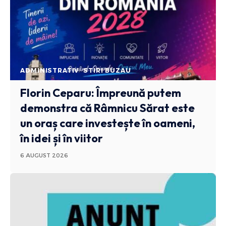
ADMINISTRATIV
STIRI BUZAU
Florin Ceparu: Împreună putem
demonstra că Râmnicu Sărat este
un oraș care investește în oameni,
în idei și în viitor
6 AUGUST 2026