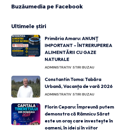
Buzăumedia pe Facebook
Ultimele știri
Primăria Amaru: ANUNȚ
IMPORTANT – ÎNTRERUPEREA
ALIMENTĂRII CU GAZE
NATURALE
ADMINISTRATIV
STIRI BUZAU
Constantin Toma: Tabăra
Urbană, Vacanța de vară 2026
ADMINISTRATIV
STIRI BUZAU
Florin Ceparu: Împreună putem
demonstra că Râmnicu Sărat
este un oraș care investește în
oameni, în idei și în viitor