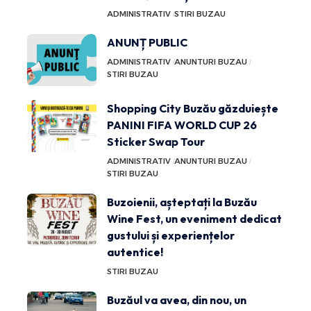
ADMINISTRATIV
STIRI BUZAU
ANUNȚ PUBLIC
ADMINISTRATIV
ANUNTURI BUZAU
STIRI BUZAU
Shopping City Buzău găzduiește
PANINI FIFA WORLD CUP 26
Sticker Swap Tour
ADMINISTRATIV
ANUNTURI BUZAU
STIRI BUZAU
Buzoienii, așteptați la Buzău
Wine Fest, un eveniment dedicat
gustului și experiențelor
autentice!
STIRI BUZAU
Buzăul va avea, din nou, un