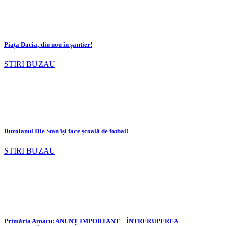
Piața Dacia, din nou în șantier!
STIRI BUZAU
Buzoianul Ilie Stan își face școală de fotbal!
STIRI BUZAU
Primăria Amaru: ANUNȚ IMPORTANT – ÎNTRERUPEREA