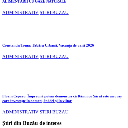
ALIMENTĂRII CU GAZE NATURALE
ADMINISTRATIV
STIRI BUZAU
Constantin Toma: Tabăra Urbană, Vacanța de vară 2026
ADMINISTRATIV
STIRI BUZAU
Florin Ceparu: Împreună putem demonstra că Râmnicu Sărat este un oraș
care investește în oameni, în idei și în viitor
ADMINISTRATIV
STIRI BUZAU
Știri din Buzău de interes