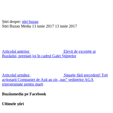
Știri despre:
stiri buzau
Stiri Buzau Media
13 iunie 2017
13 iunie 2017
Articolul anterior
Elevii de excepție ai
Buzăului, premiați joi în cadrul Galei Științelor
Articolul următor
Situație fără precedent! Toți
acționarii Companiei de Apă au zis „pas” ședințelor AGA
reprogramate pentru marți
Buzăumedia pe Facebook
Ultimele știri