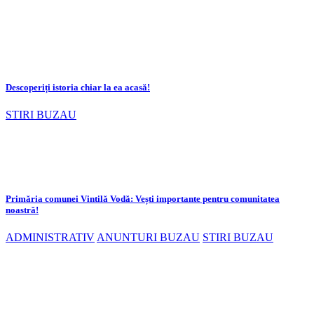
Descoperiți istoria chiar la ea acasă!
STIRI BUZAU
Primăria comunei Vintilă Vodă: Vești importante pentru comunitatea
noastră!
ADMINISTRATIV
ANUNTURI BUZAU
STIRI BUZAU