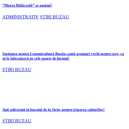
”Marea Bălăceală” se amână!
ADMINISTRATIV
STIRI BUZAU
Stațiunea pentru Legumicultură Buzău caută geamuri vechi pentru sere, ca
să le înlocuiască pe cele sparte de furtuni!
STIRI BUZAU
Apă suficientă în barajul de la Siriu, pentru irigarea culturilor!
STIRI BUZAU