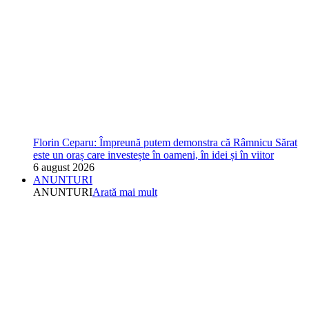
Florin Ceparu: Împreună putem demonstra că Râmnicu Sărat
este un oraș care investește în oameni, în idei și în viitor
6 august 2026
ANUNTURI
ANUNTURI
Arată mai mult