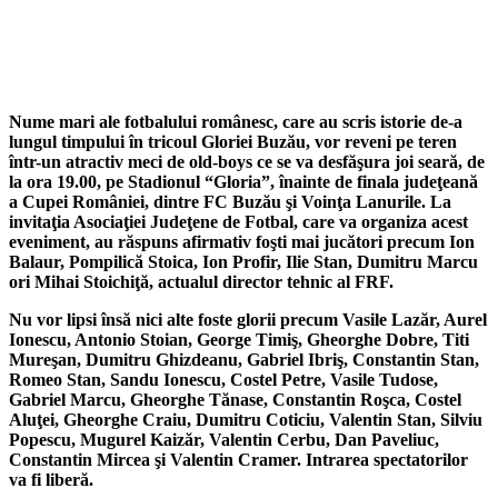
Nume mari ale fotbalului românesc, care au scris istorie de-a
lungul timpului în tricoul Gloriei Buzău, vor reveni pe teren
într-un atractiv meci de old-boys ce se va desfăşura joi seară, de
la ora 19.00, pe Stadionul “Gloria”, înainte de finala judeţeană
a Cupei României, dintre FC Buzău şi Voinţa Lanurile. La
invitaţia Asociaţiei Judeţene de Fotbal, care va organiza acest
eveniment, au răspuns afirmativ foşti mai jucători precum Ion
Balaur, Pompilică Stoica, Ion Profir, Ilie Stan, Dumitru Marcu
ori Mihai Stoichiţă, actualul director tehnic al FRF.
Nu vor lipsi însă nici alte foste glorii precum
Vasile Lazăr, Aurel
Ionescu, Antonio Stoian, George Timiş, Gheorghe Dobre, Titi
Mureşan, Dumitru Ghizdeanu, Gabriel Ibriş, Constantin Stan,
Romeo Stan, Sandu Ionescu, Costel Petre, Vasile Tudose,
Gabriel Marcu, Gheorghe Tănase, Constantin Roşca, Costel
Aluţei, Gheorghe Craiu, Dumitru Coticiu, Valentin Stan, Silviu
Popescu, Mugurel Kaizăr, Valentin Cerbu, Dan Paveliuc,
Constantin Mircea şi Valentin Cramer. Intrarea spectatorilor
va fi liberă.