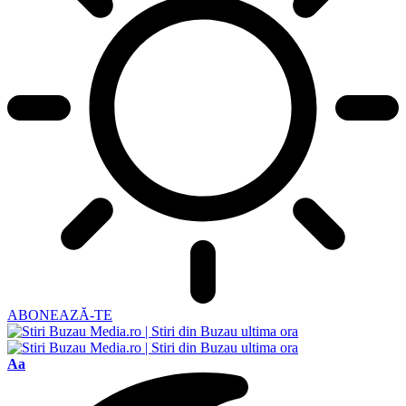
ABONEAZĂ-TE
Ajustor
Aa
de
font