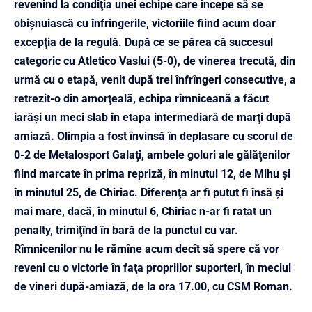
revenind la condiţia unei echipe care începe să se
obişnuiască cu înfrîngerile, victoriile fiind acum doar
excepţia de la regulă. După ce se părea că succesul
categoric cu Atletico Vaslui (5-0), de vinerea trecută, din
urmă cu o etapă, venit după trei înfrîngeri consecutive, a
retrezit-o din amorţeală, echipa rîmniceană a făcut
iarăşi un meci slab în etapa intermediară de marţi după
amiază. Olimpia a fost învinsă în deplasare cu scorul de
0-2 de Metalosport Galaţi, ambele goluri ale gălăţenilor
fiind marcate în prima repriză, în minutul 12, de Mihu şi
în minutul 25, de Chiriac. Diferenţa ar fi putut fi însă şi
mai mare, dacă, în minutul 6, Chiriac n-ar fi ratat un
penalty, trimiţînd în bară de la punctul cu var.
Rîmnicenilor nu le rămîne acum decît să spere că vor
reveni cu o victorie în faţa propriilor suporteri, în meciul
de vineri după-amiază, de la ora 17.00, cu CSM Roman.