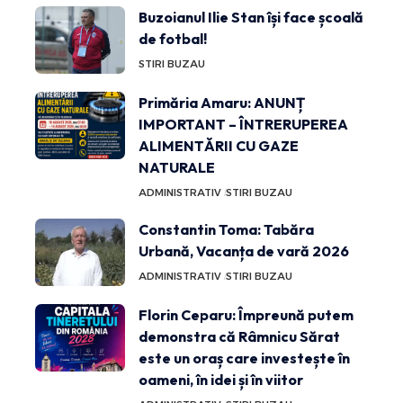
Buzoianul Ilie Stan își face școală
de fotbal!
STIRI BUZAU
Primăria Amaru: ANUNȚ
IMPORTANT – ÎNTRERUPEREA
ALIMENTĂRII CU GAZE
NATURALE
ADMINISTRATIV
STIRI BUZAU
Constantin Toma: Tabăra
Urbană, Vacanța de vară 2026
ADMINISTRATIV
STIRI BUZAU
Florin Ceparu: Împreună putem
demonstra că Râmnicu Sărat
este un oraș care investește în
oameni, în idei și în viitor