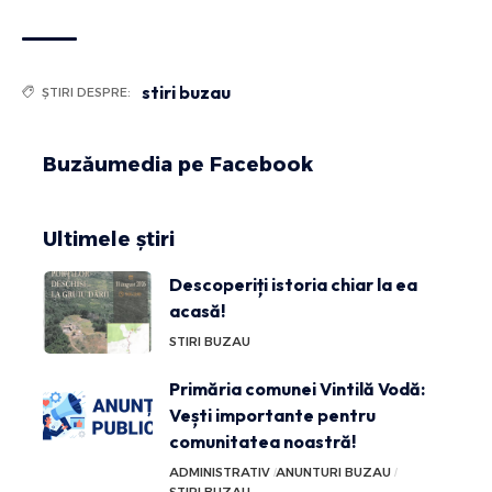
stiri buzau
ȘTIRI DESPRE:
Buzăumedia pe Facebook
Ultimele știri
Descoperiți istoria chiar la ea
acasă!
STIRI BUZAU
Primăria comunei Vintilă Vodă:
Vești importante pentru
comunitatea noastră!
ADMINISTRATIV
ANUNTURI BUZAU
STIRI BUZAU