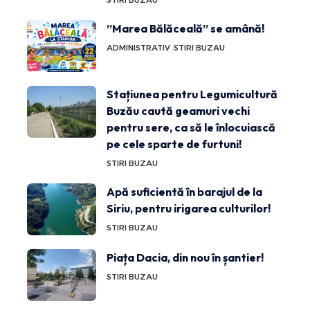
”Marea Bălăceală” se amână!
ADMINISTRATIV
STIRI BUZAU
Stațiunea pentru Legumicultură
Buzău caută geamuri vechi
pentru sere, ca să le înlocuiască
pe cele sparte de furtuni!
STIRI BUZAU
Apă suficientă în barajul de la
Siriu, pentru irigarea culturilor!
STIRI BUZAU
Piața Dacia, din nou în șantier!
STIRI BUZAU