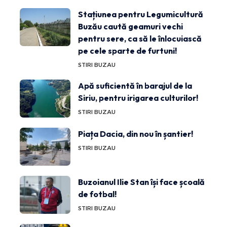
Stațiunea pentru Legumicultură
Buzău caută geamuri vechi
pentru sere, ca să le înlocuiască
pe cele sparte de furtuni!
STIRI BUZAU
Apă suficientă în barajul de la
Siriu, pentru irigarea culturilor!
STIRI BUZAU
Piața Dacia, din nou în șantier!
STIRI BUZAU
Buzoianul Ilie Stan își face școală
de fotbal!
STIRI BUZAU