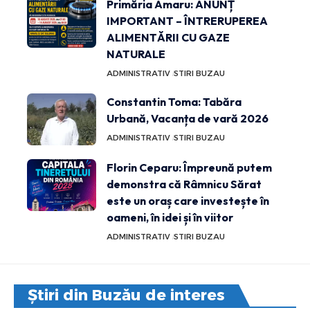
Primăria Amaru: ANUNȚ
IMPORTANT – ÎNTRERUPEREA
ALIMENTĂRII CU GAZE
NATURALE
ADMINISTRATIV
STIRI BUZAU
Constantin Toma: Tabăra
Urbană, Vacanța de vară 2026
ADMINISTRATIV
STIRI BUZAU
Florin Ceparu: Împreună putem
demonstra că Râmnicu Sărat
este un oraș care investește în
oameni, în idei și în viitor
ADMINISTRATIV
STIRI BUZAU
Știri din Buzău de interes