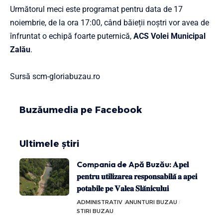
Următorul meci este programat pentru data de 17
noiembrie, de la ora 17:00, când băieții noștri vor avea de
înfruntat o echipă foarte puternică,
ACS Volei Municipal
Zalău
.
Sursă scm-gloriabuzau.ro
Buzăumedia pe Facebook
Ultimele știri
Compania de Apă Buzău: 𝐀𝐩𝐞𝐥
𝐩𝐞𝐧𝐭𝐫𝐮 𝐮𝐭𝐢𝐥𝐢𝐳𝐚𝐫𝐞𝐚 𝐫𝐞𝐬𝐩𝐨𝐧𝐬𝐚𝐛𝐢𝐥𝐚̆ 𝐚 𝐚𝐩𝐞𝐢
𝐩𝐨𝐭𝐚𝐛𝐢𝐥𝐞 𝐩𝐞 𝐕𝐚𝐥𝐞𝐚 𝐒𝐥𝐚̆𝐧𝐢𝐜𝐮𝐥𝐮𝐢
ADMINISTRATIV
ANUNTURI BUZAU
STIRI BUZAU