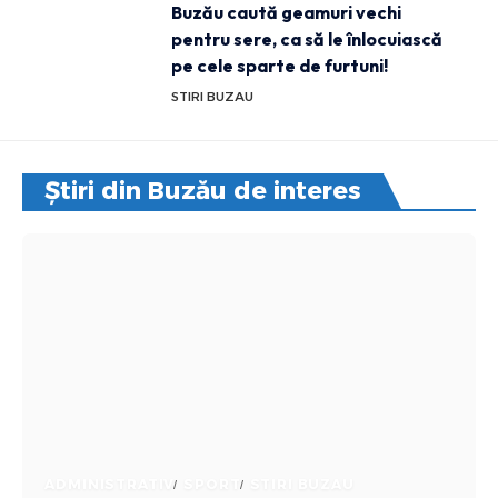
Buzău caută geamuri vechi
pentru sere, ca să le înlocuiască
pe cele sparte de furtuni!
STIRI BUZAU
Știri din Buzău de interes
ADMINISTRATIV
SPORT
STIRI BUZAU