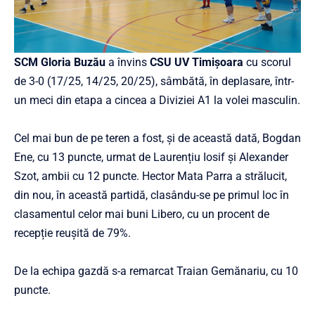
SCM Gloria Buzău
a învins
CSU UV Timișoara
cu scorul
de 3-0 (17/25, 14/25, 20/25), sâmbătă, în deplasare, într-
un meci din etapa a cincea a Diviziei A1 la volei masculin.
Cel mai bun de pe teren a fost, și de această dată, Bogdan
Ene, cu 13 puncte, urmat de Laurențiu Iosif și Alexander
Szot, ambii cu 12 puncte. Hector Mata Parra a strălucit,
din nou, în această partidă, clasându-se pe primul loc în
clasamentul celor mai buni Libero, cu un procent de
recepție reușită de 79%.
De la echipa gazdă s-a remarcat Traian Gemănariu, cu 10
puncte.