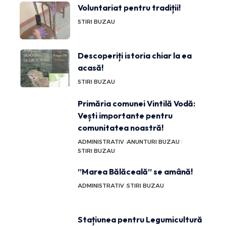
Voluntariat pentru tradiții!
STIRI BUZAU
Descoperiți istoria chiar la ea
acasă!
STIRI BUZAU
Primăria comunei Vintilă Vodă:
Vești importante pentru
comunitatea noastră!
ADMINISTRATIV
ANUNTURI BUZAU
STIRI BUZAU
”Marea Bălăceală” se amână!
ADMINISTRATIV
STIRI BUZAU
Stațiunea pentru Legumicultură