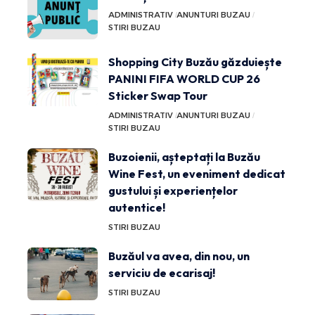
ADMINISTRATIV
ANUNTURI BUZAU
STIRI BUZAU
Shopping City Buzău găzduiește
PANINI FIFA WORLD CUP 26
Sticker Swap Tour
ADMINISTRATIV
ANUNTURI BUZAU
STIRI BUZAU
Buzoienii, așteptați la Buzău
Wine Fest, un eveniment dedicat
gustului și experiențelor
autentice!
STIRI BUZAU
Buzăul va avea, din nou, un
serviciu de ecarisaj!
STIRI BUZAU