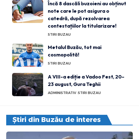
Încă 8 dascăli buzoieni au obținut
note care le pot asigura o
catedră, după rezolvarea
contestațiilor la titularizare!
STIRI BUZAU
Metalul Buzău, tot mai
cosmopolită!
STIRI BUZAU
A VIII-a ediție a Vadoo Fest, 20–
23 august, Gura Teghii
ADMINISTRATIV
STIRI BUZAU
Știri din Buzău de interes