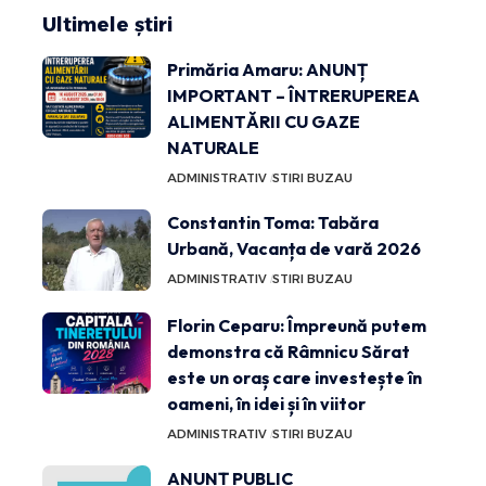
Ultimele știri
Primăria Amaru: ANUNȚ
IMPORTANT – ÎNTRERUPEREA
ALIMENTĂRII CU GAZE
NATURALE
ADMINISTRATIV
STIRI BUZAU
Constantin Toma: Tabăra
Urbană, Vacanța de vară 2026
ADMINISTRATIV
STIRI BUZAU
Florin Ceparu: Împreună putem
demonstra că Râmnicu Sărat
este un oraș care investește în
oameni, în idei și în viitor
ADMINISTRATIV
STIRI BUZAU
ANUNȚ PUBLIC