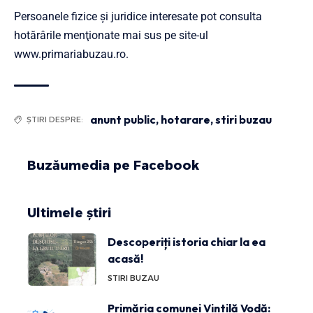
Persoanele fizice și juridice interesate pot consulta
hotărârile menţionate mai sus pe site-ul
www.primariabuzau.ro
.
anunt public
,
hotarare
,
stiri buzau
ȘTIRI DESPRE:
Buzăumedia pe Facebook
Ultimele știri
Descoperiți istoria chiar la ea
acasă!
STIRI BUZAU
Primăria comunei Vintilă Vodă: