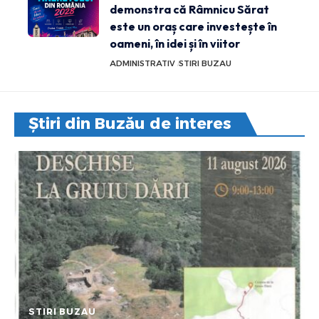
demonstra că Râmnicu Sărat
este un oraș care investește în
oameni, în idei și în viitor
ADMINISTRATIV
STIRI BUZAU
Știri din Buzău de interes
STIRI BUZAU