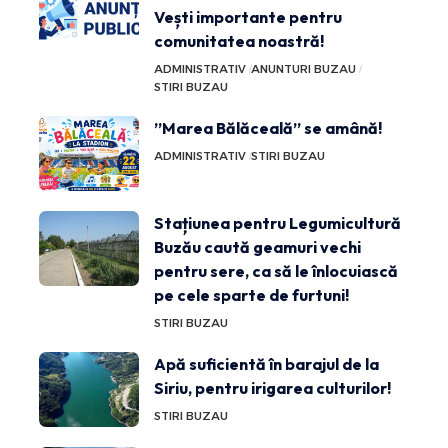
Vești importante pentru
comunitatea noastră!
ADMINISTRATIV
ANUNTURI BUZAU
STIRI BUZAU
”Marea Bălăceală” se amână!
ADMINISTRATIV
STIRI BUZAU
Stațiunea pentru Legumicultură
Buzău caută geamuri vechi
pentru sere, ca să le înlocuiască
pe cele sparte de furtuni!
STIRI BUZAU
Apă suficientă în barajul de la
Siriu, pentru irigarea culturilor!
STIRI BUZAU