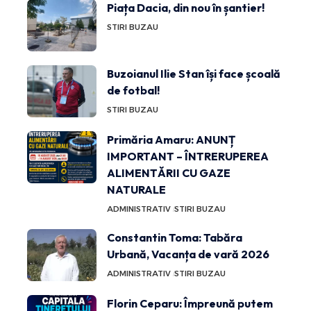
Piața Dacia, din nou în șantier!
STIRI BUZAU
Buzoianul Ilie Stan își face școală
de fotbal!
STIRI BUZAU
Primăria Amaru: ANUNȚ
IMPORTANT – ÎNTRERUPEREA
ALIMENTĂRII CU GAZE
NATURALE
ADMINISTRATIV
STIRI BUZAU
Constantin Toma: Tabăra
Urbană, Vacanța de vară 2026
ADMINISTRATIV
STIRI BUZAU
Florin Ceparu: Împreună putem