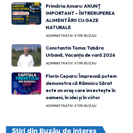
Primăria Amaru: ANUNȚ
IMPORTANT – ÎNTRERUPEREA
ALIMENTĂRII CU GAZE
NATURALE
ADMINISTRATIV
STIRI BUZAU
Constantin Toma: Tabăra
Urbană, Vacanța de vară 2026
ADMINISTRATIV
STIRI BUZAU
Florin Ceparu: Împreună putem
demonstra că Râmnicu Sărat
este un oraș care investește în
oameni, în idei și în viitor
ADMINISTRATIV
STIRI BUZAU
Știri din Buzău de interes