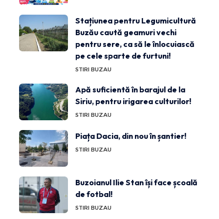
Stațiunea pentru Legumicultură
Buzău caută geamuri vechi
pentru sere, ca să le înlocuiască
pe cele sparte de furtuni!
STIRI BUZAU
Apă suficientă în barajul de la
Siriu, pentru irigarea culturilor!
STIRI BUZAU
Piața Dacia, din nou în șantier!
STIRI BUZAU
Buzoianul Ilie Stan își face școală
de fotbal!
STIRI BUZAU