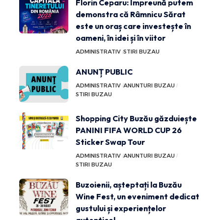
Florin Ceparu: Împreună putem
demonstra că Râmnicu Sărat
este un oraș care investește în
oameni, în idei și în viitor
ADMINISTRATIV
STIRI BUZAU
ANUNȚ PUBLIC
ADMINISTRATIV
ANUNTURI BUZAU
STIRI BUZAU
Shopping City Buzău găzduiește
PANINI FIFA WORLD CUP 26
Sticker Swap Tour
ADMINISTRATIV
ANUNTURI BUZAU
STIRI BUZAU
Buzoienii, așteptați la Buzău
Wine Fest, un eveniment dedicat
gustului și experiențelor