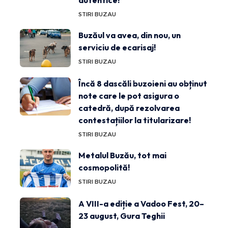
autentice!
STIRI BUZAU
Buzăul va avea, din nou, un
serviciu de ecarisaj!
STIRI BUZAU
Încă 8 dascăli buzoieni au obținut
note care le pot asigura o
catedră, după rezolvarea
contestațiilor la titularizare!
STIRI BUZAU
Metalul Buzău, tot mai
cosmopolită!
STIRI BUZAU
A VIII-a ediție a Vadoo Fest, 20–
23 august, Gura Teghii