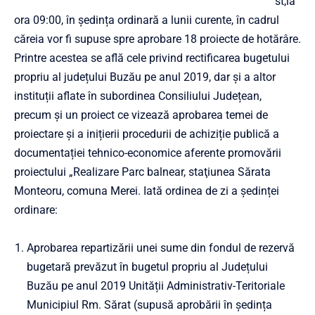
st,la
ora 09:00, în ședința ordinară a lunii curente, în cadrul
căreia vor fi supuse spre aprobare 18 proiecte de hotărâre.
Printre acestea se află cele privind rectificarea bugetului
propriu al județului Buzău pe anul 2019, dar și a altor
instituții aflate în subordinea Consiliului Județean,
precum și un proiect ce vizează aprobarea temei de
proiectare și a inițierii procedurii de achiziție publică a
documentației tehnico-economice aferente promovării
proiectului „Realizare Parc balnear, staţiunea Sărata
Monteoru, comuna Merei. Iată ordinea de zi a ședinței
ordinare:
Aprobarea repartizării unei sume din fondul de rezervă
bugetară prevăzut în bugetul propriu al Județului
Buzău pe anul 2019 Unității Administrativ-Teritoriale
Municipiul Rm. Sărat (supusă aprobării în ședința