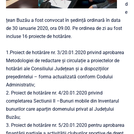
d
e
țean Buzău a fost convocat în ședință ordinară în data
de 30 ianuarie 2020, ora 09.00. Pe ordinea de zi au fost
incluse 16 proiecte de hotărâre.
1.Proiect de hotărâre nr. 3/20.01.2020 privind aprobarea
Metodologiei de redactare și circulație a proiectelor de
hotărâri ale Consiliului Județean și a dispozițiilor
președintelui – forma actualizată conform Codului
Administrativ;
2. Proiect de hotărâre nr. 4/20.01.2020 privind
completarea Sectiunii II –Bunuri mobile din Inventarul
bunurilor care aparțin domenului privat al Județului
Buzău;
3. Proiect de hotărâre nr. 5/20.01.2020 pentru aprobarea
finanțării parțiale a activității cluburilor sportive de drept