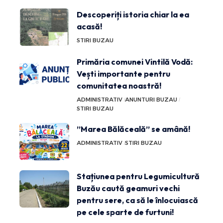
Descoperiți istoria chiar la ea
acasă!
STIRI BUZAU
Primăria comunei Vintilă Vodă:
Vești importante pentru
comunitatea noastră!
ADMINISTRATIV
ANUNTURI BUZAU
STIRI BUZAU
”Marea Bălăceală” se amână!
ADMINISTRATIV
STIRI BUZAU
Stațiunea pentru Legumicultură
Buzău caută geamuri vechi
pentru sere, ca să le înlocuiască
pe cele sparte de furtuni!