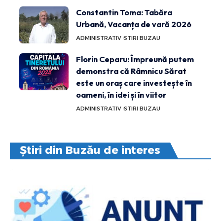
Constantin Toma: Tabăra
Urbană, Vacanța de vară 2026
ADMINISTRATIV
STIRI BUZAU
Florin Ceparu: Împreună putem
demonstra că Râmnicu Sărat
este un oraș care investește în
oameni, în idei și în viitor
ADMINISTRATIV
STIRI BUZAU
Știri din Buzău de interes