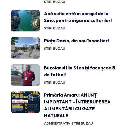
STIRI BUZAU
Apă suficientă în barajul de la
Siriu, pentru irigarea culturilor!
STIRI BUZAU
Piața Dacia, din nou în șantier!
STIRI BUZAU
Buzoianul Ilie Stan își face școală
de fotbal!
STIRI BUZAU
Primăria Amaru: ANUNȚ
IMPORTANT – ÎNTRERUPEREA
ALIMENTĂRII CU GAZE
NATURALE
ADMINISTRATIV
STIRI BUZAU