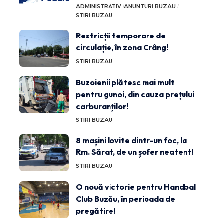
ADMINISTRATIV
ANUNTURI BUZAU
STIRI BUZAU
Restricții temporare de
circulație, în zona Crâng!
STIRI BUZAU
Buzoienii plătesc mai mult
pentru gunoi, din cauza prețului
carburanților!
STIRI BUZAU
8 mașini lovite dintr-un foc, la
Rm. Sărat, de un șofer neatent!
STIRI BUZAU
O nouă victorie pentru Handbal
Club Buzău, în perioada de
pregătire!