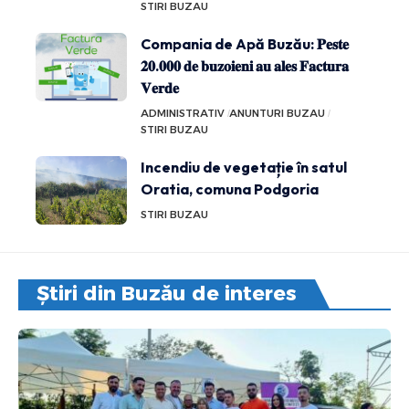
STIRI BUZAU
Compania de Apă Buzău: 𝐏𝐞𝐬𝐭𝐞
𝟐𝟎.𝟎𝟎𝟎 𝐝𝐞 𝐛𝐮𝐳𝐨𝐢𝐞𝐧𝐢 𝐚𝐮 𝐚𝐥𝐞𝐬 𝐅𝐚𝐜𝐭𝐮𝐫𝐚
𝐕𝐞𝐫𝐝𝐞
ADMINISTRATIV
ANUNTURI BUZAU
STIRI BUZAU
Incendiu de vegetație în satul
Oratia, comuna Podgoria
STIRI BUZAU
Știri din Buzău de interes