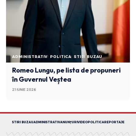
ADMINISTRATIV
POLITICA
STIRI BUZAU
Romeo Lungu, pe lista de propuneri
în Guvernul Veștea
21 IUNIE 2026
STIRI BUZAU
ADMINISTRATIV
ANUNȚURI
VIDEO
POLITICA
REPORTAJE