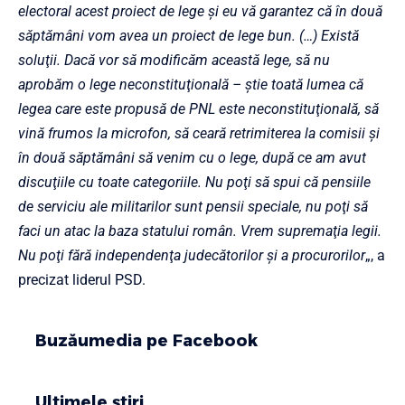
electoral acest proiect de lege şi eu vă garantez că în două
săptămâni vom avea un proiect de lege bun. (…) Există
soluţii. Dacă vor să modificăm această lege, să nu
aprobăm o lege neconstituţională – ştie toată lumea că
legea care este propusă de PNL este neconstituţională, să
vină frumos la microfon, să ceară retrimiterea la comisii şi
în două săptămâni să venim cu o lege, după ce am avut
discuţiile cu toate categoriile. Nu poţi să spui că pensiile
de serviciu ale militarilor sunt pensii speciale, nu poţi să
faci un atac la baza statului român. Vrem supremaţia legii.
Nu poţi fără independenţa judecătorilor şi a procurorilor
„, a
precizat liderul PSD.
Buzăumedia pe Facebook
Ultimele știri