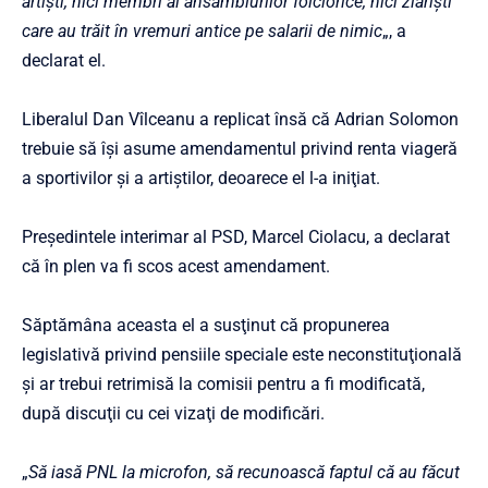
artişti, nici membri ai ansamblurilor folclorice, nici ziarişti
care au trăit în vremuri antice pe salarii de nimic
„, a
declarat el.
Liberalul Dan Vîlceanu a replicat însă că Adrian Solomon
trebuie să îşi asume amendamentul privind renta viageră
a sportivilor şi a artiştilor, deoarece el l-a iniţiat.
Preşedintele interimar al PSD, Marcel Ciolacu, a declarat
că în plen va fi scos acest amendament.
Săptămâna aceasta el a susţinut că propunerea
legislativă privind pensiile speciale este neconstituţională
şi ar trebui retrimisă la comisii pentru a fi modificată,
după discuţii cu cei vizaţi de modificări.
„
Să iasă PNL la microfon, să recunoască faptul că au făcut