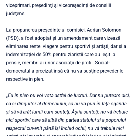
viceprimari, preşedinţi şi vicepreşedinţi de consilii
judeţene.
La propunerea preşedintelui comisiei, Adrian Solomon
(PSD), a fost adoptat şi un amendament care vizează
eliminarea rentei viagere pentru sportivi şi artişti, dar şi a
indemnizaţiei de 50% pentru ziariştii care au ieşit la
pensie, membri ai unor asociaţii de profil. Social-
democratul a precizat însă că nu va susţine prevederile
respective în plen.
„
Eu în plen nu voi vota astfel de lucruri. Dar nu puteam aici,
ca şi diriguitor al domeniului, să nu vă pun în faţă oglinda
şi să vă arăt lumii cum sunteţi. Ăştia sunteţi: nu vă trebuie
nici sportivi care să aibă din partea statului şi a poporului
respectul cuvenit până îşi închid ochii, nu vă trebuie nici