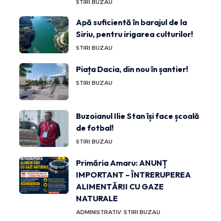
STIRI BUZAU
Apă suficientă în barajul de la
Siriu, pentru irigarea culturilor!
STIRI BUZAU
Piața Dacia, din nou în șantier!
STIRI BUZAU
Buzoianul Ilie Stan își face școală
de fotbal!
STIRI BUZAU
Primăria Amaru: ANUNȚ
IMPORTANT – ÎNTRERUPEREA
ALIMENTĂRII CU GAZE
NATURALE
ADMINISTRATIV
STIRI BUZAU