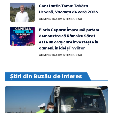
Constantin Toma: Tabăra
Urbană, Vacanța de vară 2026
ADMINISTRATIV
STIRI BUZAU
Florin Ceparu: Împreună putem
demonstra că Râmnicu Sărat
este un oraș care investește în
oameni, în idei și în viitor
ADMINISTRATIV
STIRI BUZAU
Știri din Buzău de interes