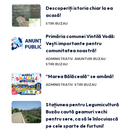
Descoperiți istoria chiar la ea
acasă!
STIRI BUZAU
Primăria comunei Vintilă Vodă:
Vești importante pentru
comunitatea noastră!
ADMINISTRATIV
ANUNTURI BUZAU
STIRI BUZAU
”Marea Bălăceală” se amână!
ADMINISTRATIV
STIRI BUZAU
Stațiunea pentru Legumicultură
Buzău caută geamuri vechi
pentru sere, ca să le înlocuiască
pe cele sparte de furtuni!