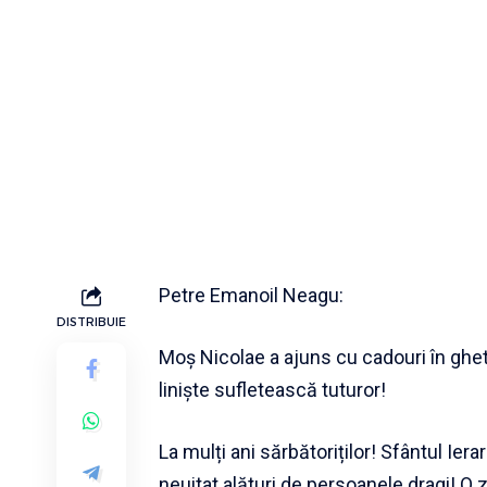
Petre Emanoil Neagu:
DISTRIBUIE
Moș Nicolae a ajuns cu cadouri în ghetu
liniște sufletească tuturor!
La mulți ani sărbătoriților! Sfântul I
neuitat alături de persoanele dragi! O 