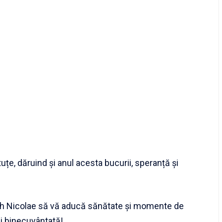
țe, dăruind și anul acesta bucurii, speranță și
erarh Nicolae să vă aducă sănătate și momente de
zi binecuvântată!