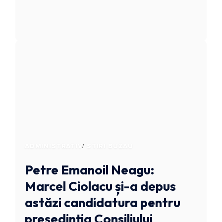
ADMINISTRATIV
STIRI BUZAU
Petre Emanoil Neagu:
Marcel Ciolacu și-a depus
astăzi candidatura pentru
președinția Consiliului