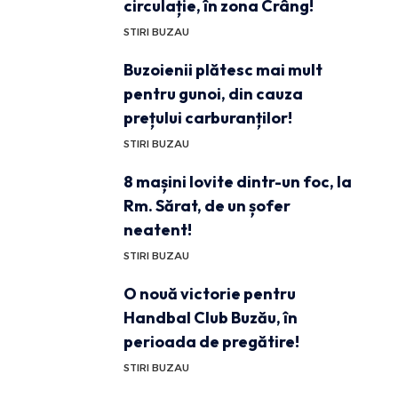
circulație, în zona Crâng!
STIRI BUZAU
Buzoienii plătesc mai mult
pentru gunoi, din cauza
prețului carburanților!
STIRI BUZAU
8 mașini lovite dintr-un foc, la
Rm. Sărat, de un șofer
neatent!
STIRI BUZAU
O nouă victorie pentru
Handbal Club Buzău, în
perioada de pregătire!
STIRI BUZAU