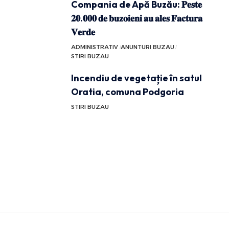
Compania de Apă Buzău: 𝐏𝐞𝐬𝐭𝐞
𝟐𝟎.𝟎𝟎𝟎 𝐝𝐞 𝐛𝐮𝐳𝐨𝐢𝐞𝐧𝐢 𝐚𝐮 𝐚𝐥𝐞𝐬 𝐅𝐚𝐜𝐭𝐮𝐫𝐚
𝐕𝐞𝐫𝐝𝐞
ADMINISTRATIV
ANUNTURI BUZAU
STIRI BUZAU
Incendiu de vegetație în satul
Oratia, comuna Podgoria
STIRI BUZAU