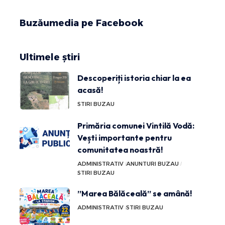
Buzăumedia pe Facebook
Ultimele știri
Descoperiți istoria chiar la ea
acasă!
STIRI BUZAU
Primăria comunei Vintilă Vodă:
Vești importante pentru
comunitatea noastră!
ADMINISTRATIV
ANUNTURI BUZAU
STIRI BUZAU
”Marea Bălăceală” se amână!
ADMINISTRATIV
STIRI BUZAU