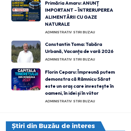
Primăria Amaru: ANUNȚ
IMPORTANT – ÎNTRERUPEREA
ALIMENTĂRII CU GAZE
NATURALE
ADMINISTRATIV
STIRI BUZAU
Constantin Toma: Tabăra
Urbană, Vacanța de vară 2026
ADMINISTRATIV
STIRI BUZAU
Florin Ceparu: Împreună putem
demonstra că Râmnicu Sărat
este un oraș care investește în
oameni, în idei și în viitor
ADMINISTRATIV
STIRI BUZAU
Știri din Buzău de interes