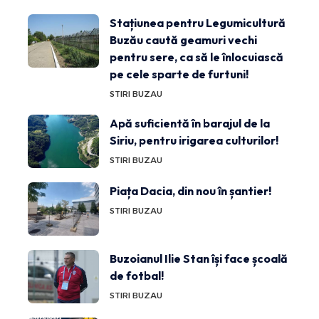
Stațiunea pentru Legumicultură
Buzău caută geamuri vechi
pentru sere, ca să le înlocuiască
pe cele sparte de furtuni!
STIRI BUZAU
Apă suficientă în barajul de la
Siriu, pentru irigarea culturilor!
STIRI BUZAU
Piața Dacia, din nou în șantier!
STIRI BUZAU
Buzoianul Ilie Stan își face școală
de fotbal!
STIRI BUZAU