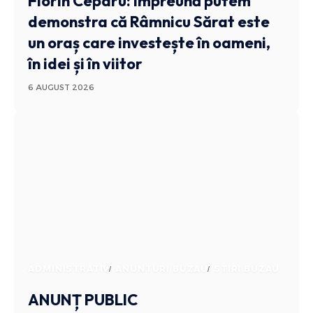
Florin Ceparu: Împreună putem
demonstra că Râmnicu Sărat este
un oraș care investește în oameni,
în idei și în viitor
6 AUGUST 2026
ADMINISTRATIV
ANUNTURI BUZAU
STIRI BUZAU
ANUNȚ PUBLIC