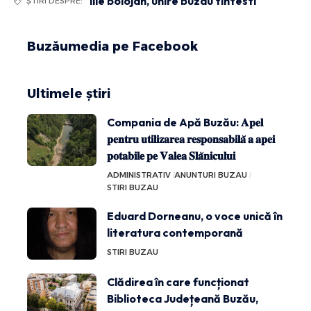
ilie bolojan
,
unire buzau tintesti
ȘTIRI DESPRE:
Buzăumedia pe Facebook
Ultimele știri
Compania de Apă Buzău: 𝐀𝐩𝐞𝐥
𝐩𝐞𝐧𝐭𝐫𝐮 𝐮𝐭𝐢𝐥𝐢𝐳𝐚𝐫𝐞𝐚 𝐫𝐞𝐬𝐩𝐨𝐧𝐬𝐚𝐛𝐢𝐥𝐚̆ 𝐚 𝐚𝐩𝐞𝐢
𝐩𝐨𝐭𝐚𝐛𝐢𝐥𝐞 𝐩𝐞 𝐕𝐚𝐥𝐞𝐚 𝐒𝐥𝐚̆𝐧𝐢𝐜𝐮𝐥𝐮𝐢
ADMINISTRATIV
ANUNTURI BUZAU
STIRI BUZAU
Eduard Dorneanu, o voce unică în
literatura contemporană
STIRI BUZAU
Clădirea în care funcționat
Biblioteca Județeană Buzău,