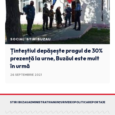
SOCIAL
STIRI BUZAU
Ținteștiul depășește pragul de 30%
prezență la urne, Buzăul este mult
în urmă
26 SEPTEMBRIE 2021
STIRI BUZAU
ADMINISTRATIV
ANUNȚURI
VIDEO
POLITICA
REPORTAJE