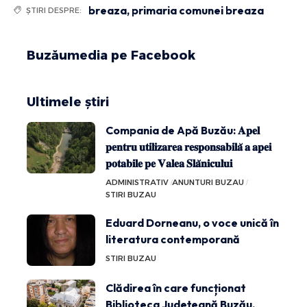
breaza
,
primaria comunei breaza
ȘTIRI DESPRE:
Buzăumedia pe Facebook
Ultimele știri
Compania de Apă Buzău: 𝐀𝐩𝐞𝐥
𝐩𝐞𝐧𝐭𝐫𝐮 𝐮𝐭𝐢𝐥𝐢𝐳𝐚𝐫𝐞𝐚 𝐫𝐞𝐬𝐩𝐨𝐧𝐬𝐚𝐛𝐢𝐥𝐚̆ 𝐚 𝐚𝐩𝐞𝐢
𝐩𝐨𝐭𝐚𝐛𝐢𝐥𝐞 𝐩𝐞 𝐕𝐚𝐥𝐞𝐚 𝐒𝐥𝐚̆𝐧𝐢𝐜𝐮𝐥𝐮𝐢
ADMINISTRATIV
ANUNTURI BUZAU
STIRI BUZAU
Eduard Dorneanu, o voce unică în
literatura contemporană
STIRI BUZAU
Clădirea în care funcționat
Biblioteca Județeană Buzău,