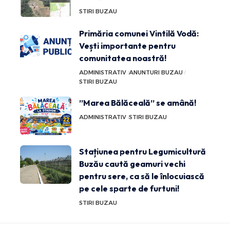
STIRI BUZAU
Primăria comunei Vintilă Vodă:
Vești importante pentru
comunitatea noastră!
ADMINISTRATIV
ANUNTURI BUZAU
STIRI BUZAU
”Marea Bălăceală” se amână!
ADMINISTRATIV
STIRI BUZAU
Stațiunea pentru Legumicultură
Buzău caută geamuri vechi
pentru sere, ca să le înlocuiască
pe cele sparte de furtuni!
STIRI BUZAU