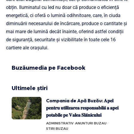
obțin. Iluminatul cu led nu doar că produce o eficiență
energetică, ci oferă o lumină odihnitoare, care, în ciuda
diminuării necesarului de încărcare, produce o cantitate și
mai mare de lumină decât înainte, oferind astfel condiții
de siguranță, securitate și vizibilitate în toate cele 16
cartiere ale orașului.
Buzăumedia pe Facebook
Ultimele știri
Compania de Apă Buzău: 𝐀𝐩𝐞𝐥
𝐩𝐞𝐧𝐭𝐫𝐮 𝐮𝐭𝐢𝐥𝐢𝐳𝐚𝐫𝐞𝐚 𝐫𝐞𝐬𝐩𝐨𝐧𝐬𝐚𝐛𝐢𝐥𝐚̆ 𝐚 𝐚𝐩𝐞𝐢
𝐩𝐨𝐭𝐚𝐛𝐢𝐥𝐞 𝐩𝐞 𝐕𝐚𝐥𝐞𝐚 𝐒𝐥𝐚̆𝐧𝐢𝐜𝐮𝐥𝐮𝐢
ADMINISTRATIV
ANUNTURI BUZAU
STIRI BUZAU