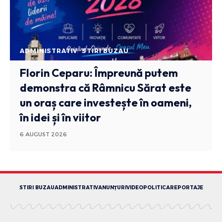
ADMINISTRATIV
STIRI BUZAU
Florin Ceparu: Împreună putem
demonstra că Râmnicu Sărat este
un oraș care investește în oameni,
în idei și în viitor
6 AUGUST 2026
STIRI BUZAU
ADMINISTRATIV
ANUNȚURI
VIDEO
POLITICA
REPORTAJE