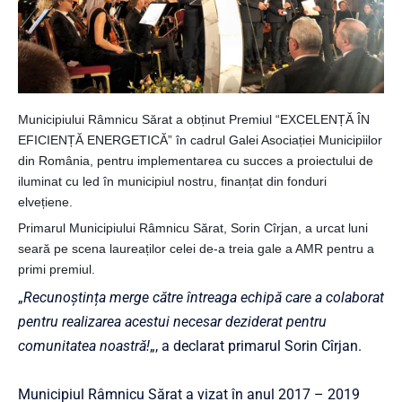
Municipiului Râmnicu Sărat a obținut Premiul “EXCELENȚĂ ÎN
EFICIENȚĂ ENERGETICĂ” în cadrul Galei Asociației Municipiilor
din România, pentru implementarea cu succes a proiectului de
iluminat cu led în municipiul nostru, finanțat din fonduri
elvețiene.
Primarul Municipiului Râmnicu Sărat, Sorin Cîrjan, a urcat luni
seară pe scena laureaților celei de-a treia gale a AMR pentru a
primi premiul.
„
Recunoștința merge către întreaga echipă care a colaborat
pentru realizarea acestui necesar deziderat pentru
comunitatea noastră!
„, a declarat primarul Sorin Cîrjan.
Municipiul Râmnicu Sărat a vizat în anul 2017 – 2019