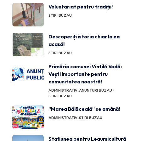
Voluntariat pentru tradiții!
STIRI BUZAU
Descoperiți istoria chiar la ea
acasă!
STIRI BUZAU
Primăria comunei Vintilă Vodă:
Vești importante pentru
comunitatea noastră!
ADMINISTRATIV
ANUNTURI BUZAU
STIRI BUZAU
”Marea Bălăceală” se amână!
ADMINISTRATIV
STIRI BUZAU
Stațiunea pentru Legumicultură