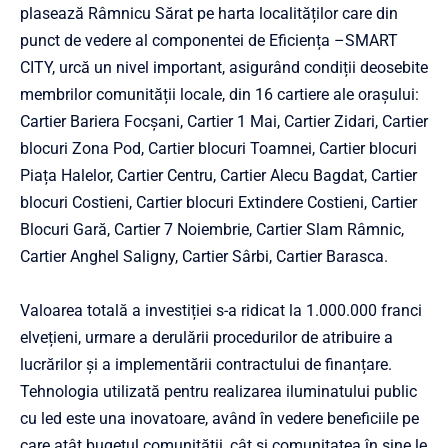
plasează Râmnicu Sărat pe harta localităților care din
punct de vedere al componentei de Eficiența –SMART
CITY, urcă un nivel important, asigurând condiții deosebite
membrilor comunității locale, din 16 cartiere ale orașului:
Cartier Bariera Focșani, Cartier 1 Mai, Cartier Zidari, Cartier
blocuri Zona Pod, Cartier blocuri Toamnei, Cartier blocuri
Piața Halelor, Cartier Centru, Cartier Alecu Bagdat, Cartier
blocuri Costieni, Cartier blocuri Extindere Costieni, Cartier
Blocuri Gară, Cartier 7 Noiembrie, Cartier Slam Râmnic,
Cartier Anghel Saligny, Cartier Sârbi, Cartier Barasca.
Valoarea totală a investiției s-a ridicat la 1.000.000 franci
elvețieni, urmare a derulării procedurilor de atribuire a
lucrărilor și a implementării contractului de finanțare.
Tehnologia utilizată pentru realizarea iluminatului public
cu led este una inovatoare, având în vedere beneficiile pe
care atât bugetul comunității, cât și comunitatea în sine le