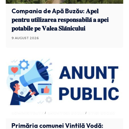
Compania de Apă Buzău: 𝐀𝐩𝐞𝐥
𝐩𝐞𝐧𝐭𝐫𝐮 𝐮𝐭𝐢𝐥𝐢𝐳𝐚𝐫𝐞𝐚 𝐫𝐞𝐬𝐩𝐨𝐧𝐬𝐚𝐛𝐢𝐥𝐚̆ 𝐚 𝐚𝐩𝐞𝐢
𝐩𝐨𝐭𝐚𝐛𝐢𝐥𝐞 𝐩𝐞 𝐕𝐚𝐥𝐞𝐚 𝐒𝐥𝐚̆𝐧𝐢𝐜𝐮𝐥𝐮𝐢
9 AUGUST 2026
ADMINISTRATIV
ANUNTURI BUZAU
STIRI BUZAU
Primăria comunei Vintilă Vodă: